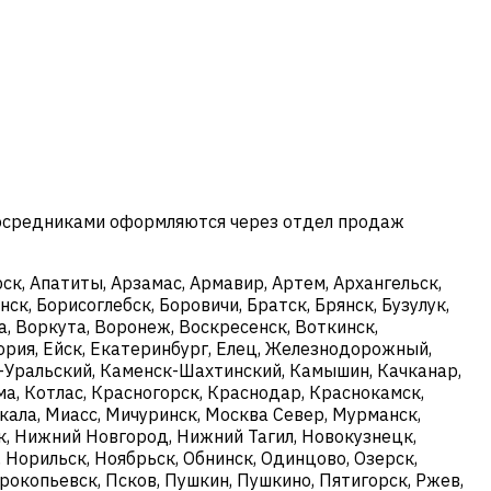
посредниками оформляются через отдел продаж
к, Апатиты, Арзамас, Армавир, Артем, Архангельск,
ск, Борисоглебск, Боровичи, Братск, Брянск, Бузулук,
, Воркута, Воронеж, Воскресенск, Воткинск,
ория, Ейск, Екатеринбург, Елец, Железнодорожный,
ск-Уральский, Каменск-Шахтинский, Камышин, Качканар,
ма, Котлас, Красногорск, Краснодар, Краснокамск,
кала, Миасс, Мичуринск, Москва Север, Мурманск,
, Нижний Новгород, Нижний Тагил, Новокузнецк,
 Норильск, Ноябрьск, Обнинск, Одинцово, Озерск,
рокопьевск, Псков, Пушкин, Пушкино, Пятигорск, Ржев,