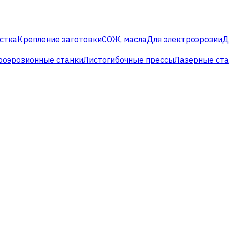
стка
Крепление заготовки
СОЖ, масла
Для электроэрозии
Д
роэрозионные станки
Листогибочные прессы
Лазерные ст