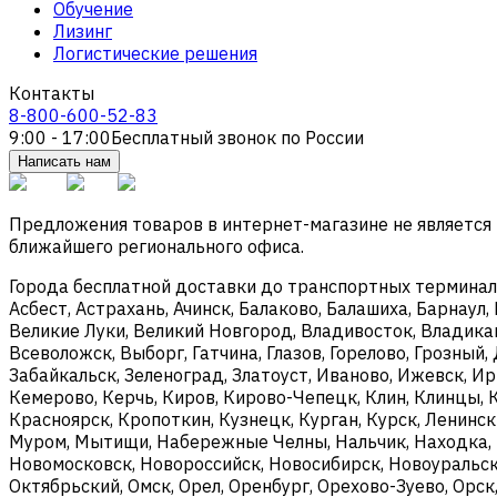
Обучение
Лизинг
Логистические решения
Контакты
8-800-600-52-83
9:00 - 17:00
Бесплатный звонок по России
Написать нам
Предложения товаров в интернет-магазине не является
ближайшего регионального офиса.
Города бесплатной доставки до транспортных терминалов
Асбест, Астрахань, Ачинск, Балаково, Балашиха, Барнаул,
Великие Луки, Великий Новгород, Владивосток, Владикав
Всеволожск, Выборг, Гатчина, Глазов, Горелово, Грозны
Забайкальск, Зеленоград, Златоуст, Иваново, Ижевск, И
Кемерово, Керчь, Киров, Кирово-Чепецк, Клин, Клинцы, 
Красноярск, Кропоткин, Кузнецк, Курган, Курск, Ленинс
Муром, Мытищи, Набережные Челны, Нальчик, Находка, 
Новомосковск, Новороссийск, Новосибирск, Новоуральск,
Октябрьский, Омск, Орел, Оренбург, Орехово-Зуево, Орск