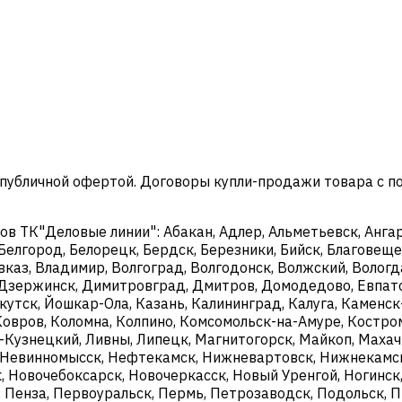
 публичной офертой. Договоры купли-продажи товара с 
 ТК"Деловые линии": Абакан, Адлер, Альметьевск, Ангарс
 Белгород, Белорецк, Бердск, Березники, Бийск, Благовещен
каз, Владимир, Волгоград, Волгодонск, Волжский, Вологда
й, Дзержинск, Димитровград, Дмитров, Домодедово, Евпат
ркутск, Йошкар-Ола, Казань, Калининград, Калуга, Камен
Ковров, Коломна, Колпино, Комсомольск-на-Амуре, Костро
к-Кузнецкий, Ливны, Липецк, Магнитогорск, Майкоп, Махач
Невинномысск, Нефтекамск, Нижневартовск, Нижнекамск
 Новочебоксарск, Новочеркасск, Новый Уренгой, Ногинск,
, Пенза, Первоуральск, Пермь, Петрозаводск, Подольск, П