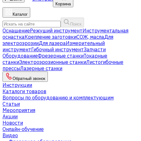
Корзина
Каталог
Поиск
Оснащение
Режущий инструмент
Инструментальная
оснастка
Крепление заготовки
СОЖ, масла
Для
электроэрозии
Для лазера
Измерительный
инструмент
Гибочный инструмент
Запчасти
Оборудование
Фрезерные станки
Токарные
станки
Электроэрозионные станки
Листогибочные
прессы
Лазерные станки
Обратный звонок
Инструкции
Каталоги товаров
Вопросы по оборудованию и комплектующим
Статьи
Мероприятия
Акции
Новости
Онлайн-обучение
Видео