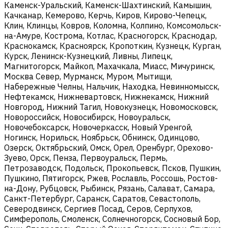
Каменск-Уральский, Каменск-Шахтинский, Камышин,
Качканар, Кемерово, Керчь, Киров, Кирово-Чепецк,
Клин, Клинцы, Ковров, Коломна, Колпино, Комсомольск-
на-Амуре, Кострома, Котлас, Красногорск, Краснодар,
Краснокамск, Красноярск, Кропоткин, Кузнецк, Курган,
Курск, Ленинск-Кузнецкий, Ливны, Липецк,
Магнитогорск, Майкоп, Махачкала, Миасс, Мичуринск,
Москва Север, Мурманск, Муром, Мытищи,
Набережные Челны, Нальчик, Находка, Невинномысск,
Нефтекамск, Нижневартовск, Нижнекамск, Нижний
Новгород, Нижний Тагил, Новокузнецк, Новомосковск,
Новороссийск, Новосибирск, Новоуральск,
Новочебоксарск, Новочеркасск, Новый Уренгой,
Ногинск, Норильск, Ноябрьск, Обнинск, Одинцово,
Озерск, Октябрьский, Омск, Орел, Оренбург, Орехово-
Зуево, Орск, Пенза, Первоуральск, Пермь,
Петрозаводск, Подольск, Прокопьевск, Псков, Пушкин,
Пушкино, Пятигорск, Ржев, Рославль, Россошь, Ростов-
на-Дону, Рубцовск, Рыбинск, Рязань, Салават, Самара,
Санкт-Петербург, Саранск, Саратов, Севастополь,
Северодвинск, Сергиев Посад, Серов, Серпухов,
Симферополь, Смоленск, Солнечногорск, Сосновый Бор,