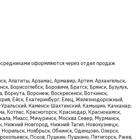
посредниками оформляются через отдел продаж
к, Апатиты, Арзамас, Армавир, Артем, Архангельск,
ск, Борисоглебск, Боровичи, Братск, Брянск, Бузулук,
, Воркута, Воронеж, Воскресенск, Воткинск,
ория, Ейск, Екатеринбург, Елец, Железнодорожный,
ск-Уральский, Каменск-Шахтинский, Камышин, Качканар,
ма, Котлас, Красногорск, Краснодар, Краснокамск,
кала, Миасс, Мичуринск, Москва Север, Мурманск,
, Нижний Новгород, Нижний Тагил, Новокузнецк,
 Норильск, Ноябрьск, Обнинск, Одинцово, Озерск,
рокопьевск, Псков, Пушкин, Пушкино, Пятигорск, Ржев,