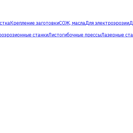
стка
Крепление заготовки
СОЖ, масла
Для электроэрозии
Д
роэрозионные станки
Листогибочные прессы
Лазерные ст