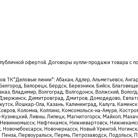
 публичной офертой. Договоры купли-продажи товара с 
 ТК"Деловые линии": Абакан, Адлер, Альметьевск, Ангарс
 Белгород, Белорецк, Бердск, Березники, Бийск, Благовещен
каз, Владимир, Волгоград, Волгодонск, Волжский, Вологда
й, Дзержинск, Димитровград, Дмитров, Домодедово, Евпат
ркутск, Йошкар-Ола, Казань, Калининград, Калуга, Камен
Ковров, Коломна, Колпино, Комсомольск-на-Амуре, Костро
к-Кузнецкий, Ливны, Липецк, Магнитогорск, Майкоп, Махач
Невинномысск, Нефтекамск, Нижневартовск, Нижнекамск
 Новочебоксарск, Новочеркасск, Новый Уренгой, Ногинск,
, Пенза, Первоуральск, Пермь, Петрозаводск, Подольск, П