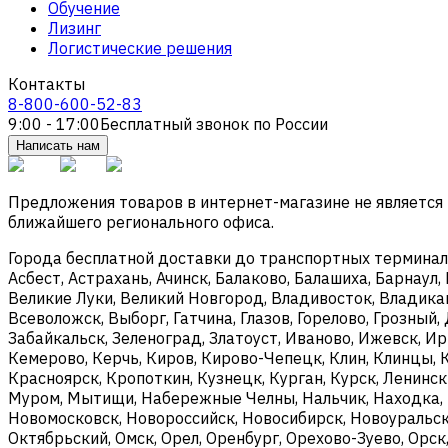
Обучение
Лизинг
Логистические решения
Контакты
8-800-600-52-83
9:00 - 17:00
Бесплатный звонок по России
Написать нам
Предложения товаров в интернет-магазине не является
ближайшего регионального офиса.
Города бесплатной доставки до транспортных терминалов
Асбест, Астрахань, Ачинск, Балаково, Балашиха, Барнаул,
Великие Луки, Великий Новгород, Владивосток, Владикав
Всеволожск, Выборг, Гатчина, Глазов, Горелово, Грозны
Забайкальск, Зеленоград, Златоуст, Иваново, Ижевск, И
Кемерово, Керчь, Киров, Кирово-Чепецк, Клин, Клинцы, 
Красноярск, Кропоткин, Кузнецк, Курган, Курск, Ленинс
Муром, Мытищи, Набережные Челны, Нальчик, Находка, 
Новомосковск, Новороссийск, Новосибирск, Новоуральск,
Октябрьский, Омск, Орел, Оренбург, Орехово-Зуево, Орск