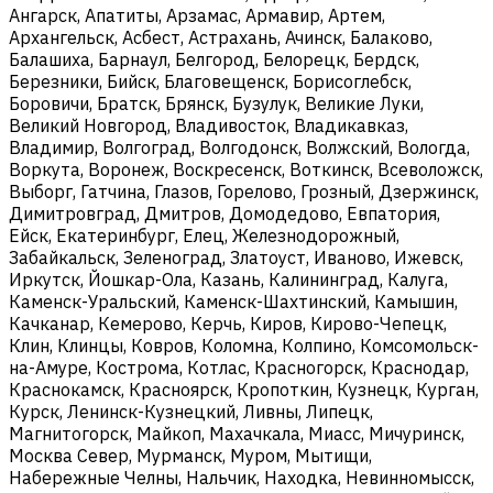
Ангарск, Апатиты, Арзамас, Армавир, Артем,
Архангельск, Асбест, Астрахань, Ачинск, Балаково,
Балашиха, Барнаул, Белгород, Белорецк, Бердск,
Березники, Бийск, Благовещенск, Борисоглебск,
Боровичи, Братск, Брянск, Бузулук, Великие Луки,
Великий Новгород, Владивосток, Владикавказ,
Владимир, Волгоград, Волгодонск, Волжский, Вологда,
Воркута, Воронеж, Воскресенск, Воткинск, Всеволожск,
Выборг, Гатчина, Глазов, Горелово, Грозный, Дзержинск,
Димитровград, Дмитров, Домодедово, Евпатория,
Ейск, Екатеринбург, Елец, Железнодорожный,
Забайкальск, Зеленоград, Златоуст, Иваново, Ижевск,
Иркутск, Йошкар-Ола, Казань, Калининград, Калуга,
Каменск-Уральский, Каменск-Шахтинский, Камышин,
Качканар, Кемерово, Керчь, Киров, Кирово-Чепецк,
Клин, Клинцы, Ковров, Коломна, Колпино, Комсомольск-
на-Амуре, Кострома, Котлас, Красногорск, Краснодар,
Краснокамск, Красноярск, Кропоткин, Кузнецк, Курган,
Курск, Ленинск-Кузнецкий, Ливны, Липецк,
Магнитогорск, Майкоп, Махачкала, Миасс, Мичуринск,
Москва Север, Мурманск, Муром, Мытищи,
Набережные Челны, Нальчик, Находка, Невинномысск,