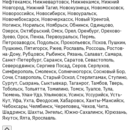
Нефтекамск, Нижневартовск, Нижнекамск, Нижний
Новгород, Нижний Тагил, Новокузнецк, Новомосковск,
Новороссийск, Новосибирск, Новоуральск,
Новочебоксарск, Новочеркасск, Новый Уренгой,
Ногинск, Норильск, Ноябрьск, Обнинск, Одинцово,
Озерск, Октябрьский, Омск, Орел, Оренбург, Орехово-
Зуево, Орск, Пенза, Первоуральск, Пермь,
Петрозаводск, Подольск, Прокопьевск, Псков, Пушкин,
Пушкино, Пятигорск, Ржев, Рославль, Россошь, Ростов-
на-Дону, Рубцовск, Рыбинск, Рязань, Салават, Самара,
Санкт-Петербург, Саранск, Саратов, Севастополь,
Северодвинск, Сергиев Посад, Серов, Серпухов,
Симферополь, Смоленск, Солнечногорск, Сосновый Бор,
Сочи, Ставрополь, Старый Оскол, Стерлитамак, Ступино,
Сургут, Сызрань, Сыктывкар, Таганрог, Тамбов, Тверь,
Тобольск, Тольятти, Томилино, Томск, Туапсе, Тула,
Тюмень, Улан-Удэ, Ульяновск, Усинск, Уссурийск, Усть-
Кут, Уфа, Ухта, Феодосия, Хабаровск, Ханты-Мансийск,
Чебоксары, Челябинск, Череповец, Чехов, Чита,
Шадринск, Шахты, Энгельс, Южно-Сахалинск, Юрюзань,
Якутск, Ялта, Ярославль.