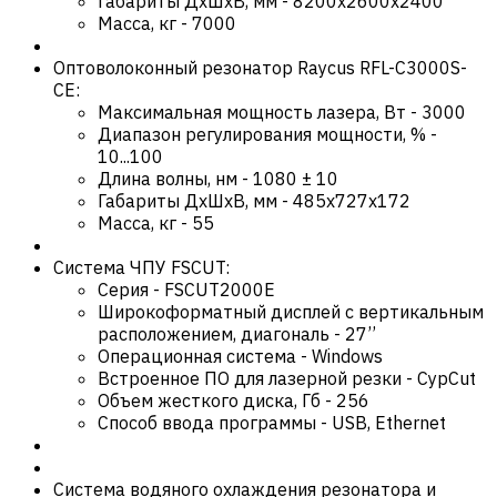
Габариты ДхШхВ, мм
-
8200х2600х2400
Масса, кг
-
7000
Оптоволоконный резонатор Raycus RFL-C3000S-
CE:
Максимальная мощность лазера, Вт
-
3000
Диапазон регулирования мощности, %
-
10...100
Длина волны, нм
-
1080 ± 10
Габариты ДхШхВ, мм
-
485x727x172
Масса, кг
-
55
Система ЧПУ FSCUT:
Серия
-
FSCUT2000E
Широкоформатный дисплей с вертикальным
расположением, диагональ
-
27’’
Операционная система
-
Windows
Встроенное ПО для лазерной резки
-
CypCut
Объем жесткого диска, Гб
-
256
Способ ввода программы
-
USB, Ethernet
Система водяного охлаждения резонатора и