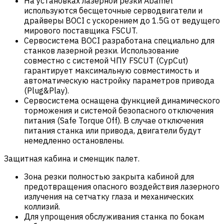
На установках лазерной резки Abamet
используются бесщеточные серводвигатели и
драйверы BOCI с ускорением до 1.5G от ведущего
мирового поставщика FSCUT.
Сервосистема BOCI разработана специально для
станков лазерной резки. Использование
совместно с системой ЧПУ FSCUT (CypCut)
гарантирует максимальную совместимость и
автоматическую настройку параметров привода
(Plug&Play).
Сервосистема оснащена функцией динамического
торможения и системой безопасного отключения
питания (Safe Torque Off). В случае отключения
питания станка или привода, двигатели будут
немедленно остановлены.
Защитная кабина и сменщик палет.
Зона резки полностью закрыта кабиной для
предотвращения опасного воздействия лазерного
излучения на сетчатку глаза и механических
коллизий.
Для упрощения обслуживания станка по бокам