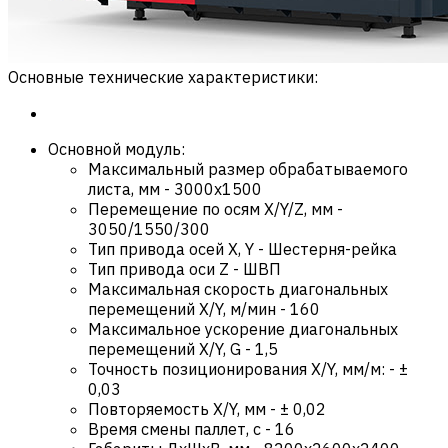
Основные технические характеристики:
Основной модуль:
Максимальный размер обрабатываемого
листа, мм
-
3000х1500
Перемещение по осям X/Y/Z, мм
-
3050/1550/300
Тип привода осей X, Y
-
Шестерня-рейка
Тип привода оси Z
-
ШВП
Максимальная скорость диагональных
перемещений X/Y, м/мин
-
160
Максимальное ускорение диагональных
перемещений X/Y, G
-
1,5
Точность позиционирования X/Y, мм/м:
-
±
0,03
Повторяемость X/Y, мм
-
± 0,02
Время смены паллет, с
-
16