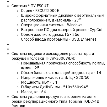
Система ЧПУ FSCUT:
Серия
-
FSCUT2000E
Широкоформатный дисплей с вертикальным
расположением, диагональ
-
27’’
Операционная система
-
Windows
Встроенное ПО для лазерной резки
-
CypCut
Объем жесткого диска, Гб
-
256
Способ ввода программы
-
USB, Ethernet
Система водяного охлаждения резонатора и
режущей головки TFLW-3000WDR:
Номинальная пропускная способность помпы,
л/мин
-
25
Объем бака охлаждающей жидкости, л
-
14
Напряжение и частота, В/Гц
-
220/50
Мощность, кВт
-
3,1
Габариты ДхШхВ, мм
-
510х560х945
Масса, кг
-
64
Система удаления продуктов горения из зоны
резки рекуперационного типа Topsinn TODC-4B
(опция)