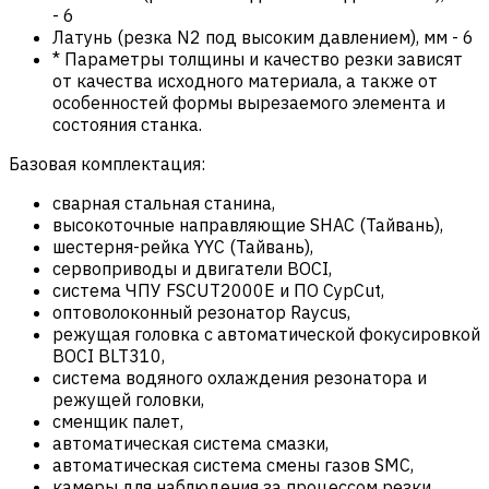
-
6
Латунь (резка N2 под высоким давлением), мм
-
6
* Параметры толщины и качество резки зависят
от качества исходного материала, а также от
особенностей формы вырезаемого элемента и
состояния станка.
Базовая комплектация:
сварная стальная станина,
высокоточные направляющие SHAC (Тайвань),
шестерня-рейка YYC (Тайвань),
сервоприводы и двигатели BOCI,
система ЧПУ FSCUT2000E и ПО CypCut,
оптоволоконный резонатор Raycus,
режущая головка с автоматической фокусировкой
BOCI BLT310,
система водяного охлаждения резонатора и
режущей головки,
сменщик палет,
автоматическая система смазки,
автоматическая система смены газов SMC,
камеры для наблюдения за процессом резки,