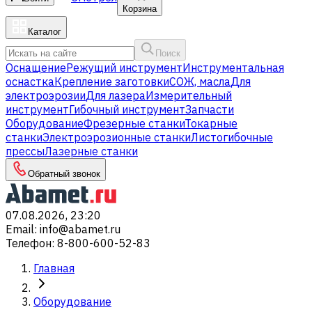
Корзина
Каталог
Поиск
Оснащение
Режущий инструмент
Инструментальная
оснастка
Крепление заготовки
СОЖ, масла
Для
электроэрозии
Для лазера
Измерительный
инструмент
Гибочный инструмент
Запчасти
Оборудование
Фрезерные станки
Токарные
станки
Электроэрозионные станки
Листогибочные
прессы
Лазерные станки
Обратный звонок
07.08.2026, 23:20
Email
:
info@abamet.ru
Телефон
:
8-800-600-52-83
Главная
Оборудование