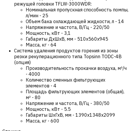
режущей головки TFLW-3000WDR:
Номинальная пропускная способность помпы,
л/мин
-
25
Объем бака охлаждающей жидкости, л
-
14
Напряжение и частота, В/Гц
-
220/50
Мощность, кВт
-
3,1
Габариты ДхШхВ, мм
-
510х560х945
Масса, кг
-
64
Система удаления продуктов горения из зоны
резки рекуперационного типа Topsinn TODC-4B
(опция)
Производительность прокачки воздуха, м³/ч
-
4000
Количество сменных фильтрующих
элементов
-
4
Площадь фильтрующих элементов (общая),
м²
-
80
Напряжение и частота, В/Гц
-
380/50
Мощность, кВт
-
5.5
Габариты ШхГхВ, мм
-
1390x1348x2099
Масса, кг
-
600