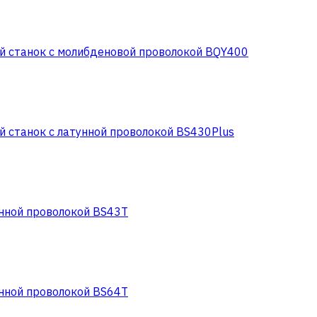
 станок с молибденовой проволокой BQY400
 станок с латунной проволокой BS430Plus
нной проволокой BS43T
нной проволокой BS64T