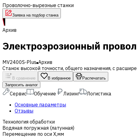
Проволочно-вырезные станки
Заявка на подбор станка
Архив
Электроэрозионный провол
MV2400S-Plus
Архив
Станок высокой точности, общего назначения, с расшир
В сравнение
В избранное
Распечатать
Запросить аналог
Сервис
Обучение
Лизинг
Логистика
Основные параметры
Отзывы
Технология обработки
Водяная погружная (латунная)
Перемещение по оси X,мм