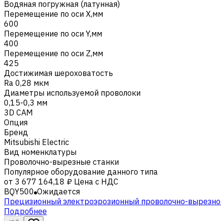
Водяная погружная (латунная)
Перемещение по оси X,мм
600
Перемещение по оси Y,мм
400
Перемещение по оси Z,мм
425
Достижимая шероховатость
Ra 0,28 мкм
Диаметры используемой проволоки
0,15-0,3 мм
3D CAM
Опция
Бренд
Mitsubishi Electric
Вид номенклатуры
Проволочно-вырезные станки
Популярное оборудование данного типа
от
3 677 164,18 ₽
Цена с НДС
BQY500
Ожидается
Прецизионный электроэрозионный проволочно-вырезной
Подробнее