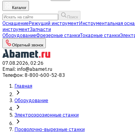
Каталог
Поиск
Оснащение
Режущий инструмент
Инструментальная осна
инструмент
Запчасти
Оборудование
Фрезерные станки
Токарные станки
Элект
Обратный звонок
07.08.2026, 02:26
Email
:
info@abamet.ru
Телефон
:
8-800-600-52-83
Главная
Оборудование
Электроэрозионные станки
Проволочно-вырезные станки