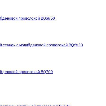
ибденовой проволокой BQS650
 станок с молибденовой проволокой BQY630
ибденовой проволокой BQ700