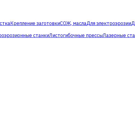
стка
Крепление заготовки
СОЖ, масла
Для электроэрозии
Д
роэрозионные станки
Листогибочные прессы
Лазерные ст