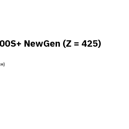
0S+ NewGen (Z = 425)
ем)