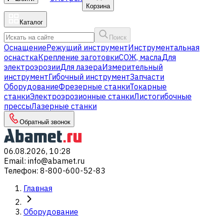
Корзина
Каталог
Поиск
Оснащение
Режущий инструмент
Инструментальная
оснастка
Крепление заготовки
СОЖ, масла
Для
электроэрозии
Для лазера
Измерительный
инструмент
Гибочный инструмент
Запчасти
Оборудование
Фрезерные станки
Токарные
станки
Электроэрозионные станки
Листогибочные
прессы
Лазерные станки
Обратный звонок
06.08.2026, 10:28
Email
:
info@abamet.ru
Телефон
:
8-800-600-52-83
Главная
Оборудование