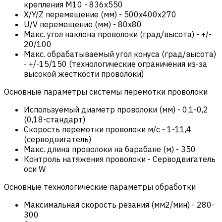
крепления М10
-
836х550
X/Y/Z перемещение (мм)
-
500х400х270
U/V перемещение (мм)
-
80х80
Макс. угол наклона проволоки (град/высота)
-
+/-
20/100
Макс. обрабатываемый угол конуса (град/высота)
-
+/-15/150 (технологические ограничения из-за
высокой жесткости проволоки)
Основные параметры системы перемотки проволоки
Используемый диаметр проволоки (мм)
-
0,1-0,2
(0,18-стандарт)
Скорость перемотки проволоки м/с
-
1-11,4
(серводвигатель)
Макс. длина проволоки на барабане (м)
-
350
Контроль натяжения проволоки
-
Серводвигатель
оси W
Основные технологические параметры обработки
Максимальная скорость резания (мм2/мин)
-
280-
300