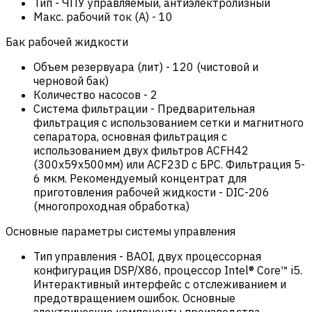
Тип
-
ЧПУ управляемый, антиэлектролизный
Макс. рабочий ток (А)
-
10
Бак рабочей жидкости
Объем резервуара (лит)
-
120 (чистовой и
черновой бак)
Количество насосов
-
2
Система фильтрации
-
Предварительная
фильтрация с использованием сетки и магнитного
сепаратора, основная фильтрация с
использованием двух фильтров ACFH42
(300x59x500мм) или ACF23D с БРС. Фильтрация 5-
6 мкм. Рекомендуемый концентрат для
приготовления рабочей жидкости - DIC-206
(многопроходная обработка)
Основные параметры системы управления
Тип управления
-
BAOI, двух процессорная
конфигурация DSP/X86, процессор Intel® Core™ i5.
Интерактивный интерфейс с отслеживанием и
предотвращением ошибок. Основные
электрические компоненты производства