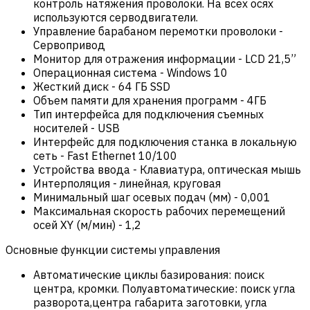
контроль натяжения проволоки. На всех осях
используются серводвигатели.
Управление барабаном перемотки проволоки
-
Сервопривод
Монитор для отражения информации
-
LCD 21,5”
Операционная система
-
Windows 10
Жесткий диск
-
64 ГБ SSD
Объем памяти для хранения программ
-
4ГБ
Тип интерфейса для подключения съемных
носителей
-
USB
Интерфейс для подключения станка в локальную
сеть
-
Fast Ethernet 10/100
Устройства ввода
-
Клавиатура, оптическая мышь
Интерполяция
-
линейная, круговая
Минимальный шаг осевых подач (мм)
-
0,001
Максимальная скорость рабочих перемещений
осей XY (м/мин)
-
1,2
Основные функции системы управления
Автоматические циклы базирования: поиск
центра, кромки. Полуавтоматические: поиск угла
разворота,центра габарита заготовки, угла