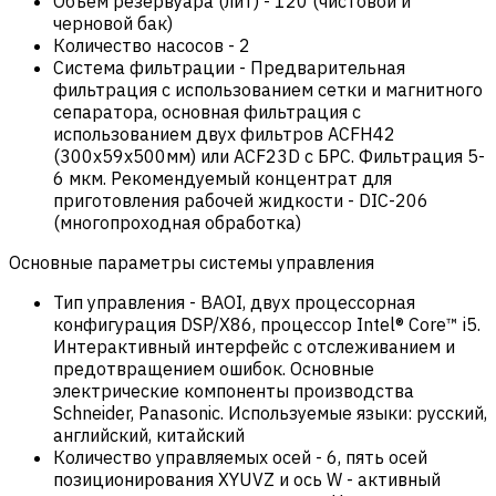
Объем резервуара (лит)
-
120 (чистовой и
черновой бак)
Количество насосов
-
2
Система фильтрации
-
Предварительная
фильтрация с использованием сетки и магнитного
сепаратора, основная фильтрация с
использованием двух фильтров ACFH42
(300x59x500мм) или ACF23D с БРС. Фильтрация 5-
6 мкм. Рекомендуемый концентрат для
приготовления рабочей жидкости - DIC-206
(многопроходная обработка)
Основные параметры системы управления
Тип управления
-
BAOI, двух процессорная
конфигурация DSP/X86, процессор Intel® Core™ i5.
Интерактивный интерфейс с отслеживанием и
предотвращением ошибок. Основные
электрические компоненты производства
Schneider, Panasonic. Используемые языки: русский,
английский, китайский
Количество управляемых осей
-
6, пять осей
позиционирования XYUVZ и ось W - активный