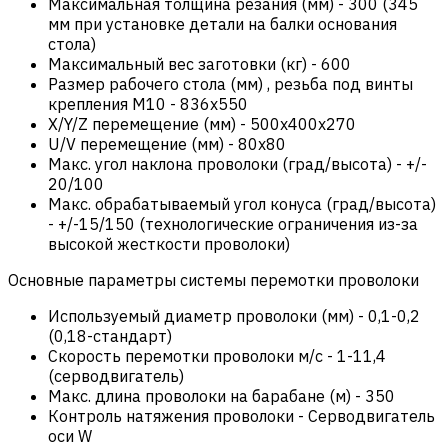
Максимальная толщина резания (мм)
-
300 (345
мм при установке детали на балки основания
стола)
Максимальный вес заготовки (кг)
-
600
Размер рабочего стола (мм) , резьба под винты
крепления М10
-
836х550
X/Y/Z перемещение (мм)
-
500х400х270
U/V перемещение (мм)
-
80х80
Макс. угол наклона проволоки (град/высота)
-
+/-
20/100
Макс. обрабатываемый угол конуса (град/высота)
-
+/-15/150 (технологические ограничения из-за
высокой жесткости проволоки)
Основные параметры системы перемотки проволоки
Используемый диаметр проволоки (мм)
-
0,1-0,2
(0,18-стандарт)
Скорость перемотки проволоки м/с
-
1-11,4
(серводвигатель)
Макс. длина проволоки на барабане (м)
-
350
Контроль натяжения проволоки
-
Серводвигатель
оси W