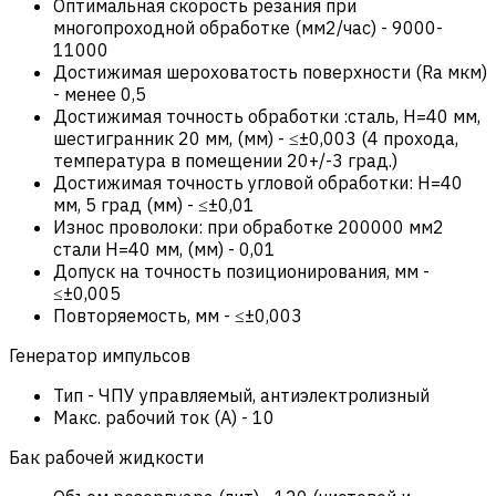
Оптимальная скорость резания при
многопроходной обработке (мм2/час)
-
9000-
11000
Достижимая шероховатость поверхности (Ra мкм)
-
менее 0,5
Достижимая точность обработки :сталь, Н=40 мм,
шестигранник 20 мм, (мм)
-
≤±0,003 (4 прохода,
температура в помещении 20+/-3 град.)
Достижимая точность угловой обработки: Н=40
мм, 5 град (мм)
-
≤±0,01
Износ проволоки: при обработке 200000 мм2
стали Н=40 мм, (мм)
-
0,01
Допуск на точность позиционирования, мм
-
≤±0,005
Повторяемость, мм
-
≤±0,003
Генератор импульсов
Тип
-
ЧПУ управляемый, антиэлектролизный
Макс. рабочий ток (А)
-
10
Бак рабочей жидкости