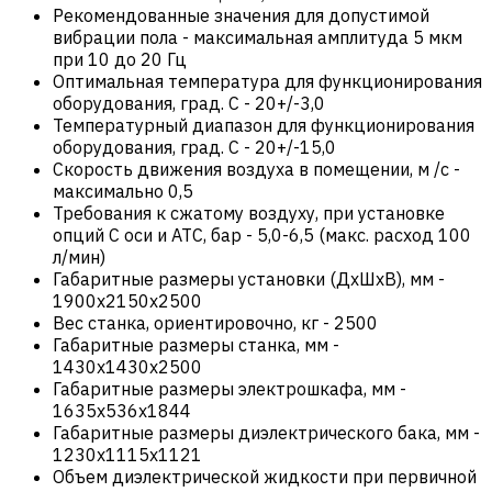
Рекомендованные значения для допустимой
вибрации пола
-
максимальная амплитуда 5 мкм
при 10 до 20 Гц
Оптимальная температура для функционирования
оборудования, град. С
-
20+/-3,0
Температурный диапазон для функционирования
оборудования, град. С
-
20+/-15,0
Скорость движения воздуха в помещении, м /с
-
максимально 0,5
Требования к сжатому воздуху, при установке
опций С оси и ATC, бар
-
5,0-6,5 (макс. расход 100
л/мин)
Габаритные размеры установки (ДхШхВ), мм
-
1900x2150x2500
Вес станка, ориентировочно, кг
-
2500
Габаритные размеры станка, мм
-
1430х1430х2500
Габаритные размеры электрошкафа, мм
-
1635х536х1844
Габаритные размеры диэлектрического бака, мм
-
1230х1115х1121
Объем диэлектрической жидкости при первичной