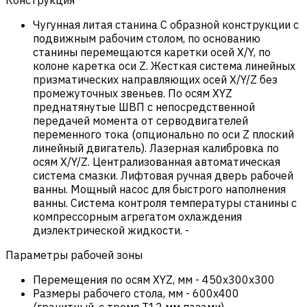
Чугунная литая станина С образной конструкции с
подвижным рабочим столом, по основанию
станины перемещаются каретки осей X/Y, по
колоне каретка оси Z. Жесткая система линейных
призматических направляющих осей X/Y/Z без
промежуточных звеньев. По осям XYZ
преднатянутые ШВП с непосредственной
передачей момента от серводвигателей
переменного тока (опционально по оси Z плоский
линейный двигатель). Лазерная калибровка по
осям X/Y/Z. Централизованная автоматическая
система смазки. Лифтовая ручная дверь рабочей
ванны. Мощный насос для быстрого наполнения
ванны. Система контроля температуры станины с
компрессорным агрегатом охлаждения
диэлектрической жидкости.
-
Параметры рабочей зоны
Перемещения по осям XYZ, мм
-
450х300х300
Размеры рабочего стола, мм
-
600х400
(гранитный, с тремя Т12 мм пазами)