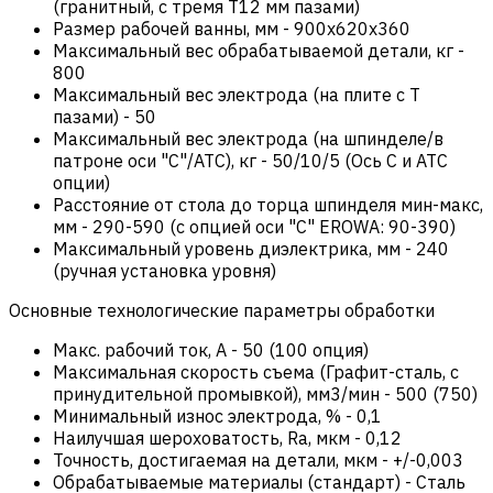
(гранитный, с тремя Т12 мм пазами)
Размер рабочей ванны, мм
-
900х620х360
Максимальный вес обрабатываемой детали, кг
-
800
Максимальный вес электрода (на плите с Т
пазами)
-
50
Максимальный вес электрода (на шпинделе/в
патроне оси "С"/АТС), кг
-
50/10/5 (Ось С и ATC
опции)
Расстояние от стола до торца шпинделя мин-макс,
мм
-
290-590 (с опцией оси "С" EROWA: 90-390)
Максимальный уровень диэлектрика, мм
-
240
(ручная установка уровня)
Основные технологические параметры обработки
Макс. рабочий ток, А
-
50 (100 опция)
Максимальная скорость съема (Графит-сталь, с
принудительной промывкой), мм3/мин
-
500 (750)
Минимальный износ электрода, %
-
0,1
Наилучшая шероховатость, Ra, мкм
-
0,12
Точность, достигаемая на детали, мкм
-
+/-0,003
Обрабатываемые материалы (стандарт)
-
Сталь