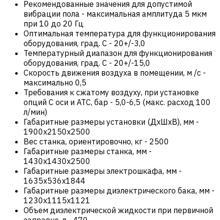
Рекомендованные значения для допустимой
вибрации пола
-
максимальная амплитуда 5 мкм
при 10 до 20 Гц
Оптимальная температура для функционирования
оборудования, град. С
-
20+/-3,0
Температурный диапазон для функционирования
оборудования, град. С
-
20+/-15,0
Скорость движения воздуха в помещении, м /с
-
максимально 0,5
Требования к сжатому воздуху, при установке
опций С оси и ATC, бар
-
5,0-6,5 (макс. расход 100
л/мин)
Габаритные размеры установки (ДхШхВ), мм
-
1900x2150x2500
Вес станка, ориентировочно, кг
-
2500
Габаритные размеры станка, мм
-
1430х1430х2500
Габаритные размеры электрошкафа, мм
-
1635х536х1844
Габаритные размеры диэлектрического бака, мм
-
1230х1115х1121
Объем диэлектрической жидкости при первичной
заправке, л
-
470