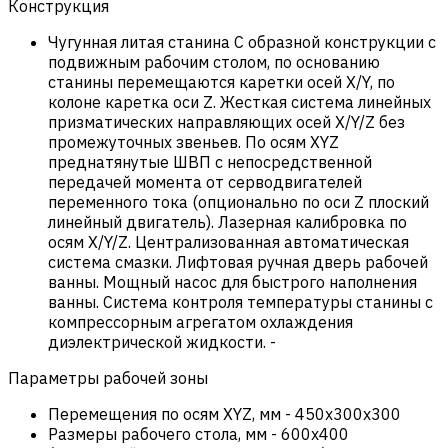
Конструкция
Чугунная литая станина С образной конструкции с
подвижным рабочим столом, по основанию
станины перемещаются каретки осей X/Y, по
колоне каретка оси Z. Жесткая система линейных
призматических направляющих осей X/Y/Z без
промежуточных звеньев. По осям XYZ
преднатянутые ШВП с непосредственной
передачей момента от серводвигателей
переменного тока (опционально по оси Z плоский
линейный двигатель). Лазерная калибровка по
осям X/Y/Z. Централизованная автоматическая
система смазки. Лифтовая ручная дверь рабочей
ванны. Мощный насос для быстрого наполнения
ванны. Система контроля температуры станины с
компрессорным агрегатом охлаждения
диэлектрической жидкости.
-
Параметры рабочей зоны
Перемещения по осям XYZ, мм
-
450х300х300
Размеры рабочего стола, мм
-
600х400