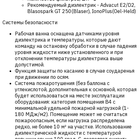
Рекомендуемый диэлектрик
-
Advacut E2/D2,
Blasospark GT 250(Blaser), IonoPlus(Oel-Held)
Системы безопасности
Рабочая ванна оснащена датчиками уровня
диэлектрика и температуры, которые дают
команду на остановку обработки в случае падения
уровня жидкости ниже установленного и при
отклонении температуры диэлектрика выше
допустимой.
Функция защиты по касанию в случае соударенья
при движении по осям.
Система пожаротушения (без баллона с
углекислотой, дополнительная к основной, которая
будет использоваться на месте эксплуатации
оборудования: категория помещения В4 с
минимальной удельной пожарной нагрузкой (1-
180 МДж/м2). Помещение может не считаться
пожароопасным, если нагрузка распределена
редко, не более 10 м² на участке. Использование
диэлектрической жидкости с температурой
вспышки свыше 100 град. С, позволяет снизить