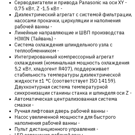
Серводвигатели и привода Panasonic на оси XY -
0,75 кВт, Z -1,5 кВт
-
Диэлектрический агрегат с системой фильтрации,
насосами прокачки, циркуляции и наполнения
рабочей ванны
-
Линейные направляющие и ШВП производства
HIWIN (Тайвань)
-
Система охлаждения шпиндельного узла с
теплообменником
-
Интегрированный компрессорный агрегат
охлаждения (номинальная мощность охлаждения
5,2 кВт, хладогент R407), поддерживает
стабильность температуры диэлектрической
жидкости ±1 °C (соответствует ISO 14159).
Двухконтурная система температурной
синхронизации станины станка и шпинделя оси Z
-
Автоматическая централизованная система
смазки
-
Ручная лифтовая дверь рабочей ванны
-
Насос увеличенной мощности для быстрого
наполнения рабочей ванны
-
Пульт дистанционного управления
-
LED освещение рабочей зоны
-