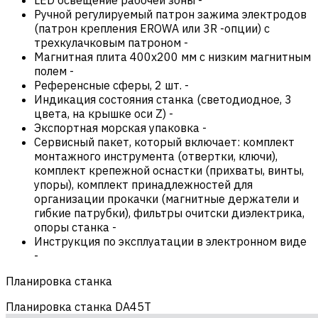
Ручной регулируемый патрон зажима электродов
(патрон крепления EROWA или 3R -опции) с
трехкулачковым патроном
-
Магнитная плита 400х200 мм с низким магнитным
полем
-
Референсные сферы, 2 шт.
-
Индикация состояния станка (cветодиодное, 3
цвета, на крышке оси Z)
-
Экспортная морская упаковка
-
Сервисный пакет, который включает: комплект
монтажного инструмента (отвертки, ключи),
комплект крепежной оснастки (прихваты, винты,
упоры), комплект принадлежностей для
организации прокачки (магнитные держатели и
гибкие патрубки), фильтры очитски диэлектрика,
опоры станка
-
Инструкция по эксплуатации в электронном виде
-
Планировка станка
Планировка станка DA45T