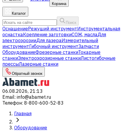
Корзина
Каталог
Поиск
Оснащение
Режущий инструмент
Инструментальная
оснастка
Крепление заготовки
СОЖ, масла
Для
электроэрозии
Для лазера
Измерительный
инструмент
Гибочный инструмент
Запчасти
Оборудование
Фрезерные станки
Токарные
станки
Электроэрозионные станки
Листогибочные
прессы
Лазерные станки
Обратный звонок
06.08.2026, 21:13
Email
:
info@abamet.ru
Телефон
:
8-800-600-52-83
Главная
Оборудование