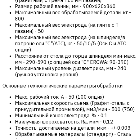
Размер рабочей ванны, мм
-
900х620х360
Максимальный вес обрабатываемой детали, кг
-
800
Максимальный вес электрода (на плите с Т
пазами)
-
50
Максимальный вес электрода (на шпинделе/в
патроне оси "С"/АТС), кг
-
50/10/5 (Ось С и ATC
опции)
Расстояние от стола до торца шпинделя мин-макс,
мм
-
290-590 (с опцией оси "С" EROWA: 90-390)
Максимальный уровень диэлектрика, мм
-
240
(ручная установка уровня)
Основные технологические параметры обработки
Макс. рабочий ток, А
-
50 (100 опция)
Максимальная скорость съема (Графит-сталь, с
принудительной промывкой), мм3/мин
-
500 (750)
Минимальный износ электрода, %
-
0,1
Наилучшая шероховатость, Ra, мкм
-
0,12
Точность, достигаемая на детали, мкм
-
+/-0,003
Обрабатываемые материалы (стандарт)
-
Сталь