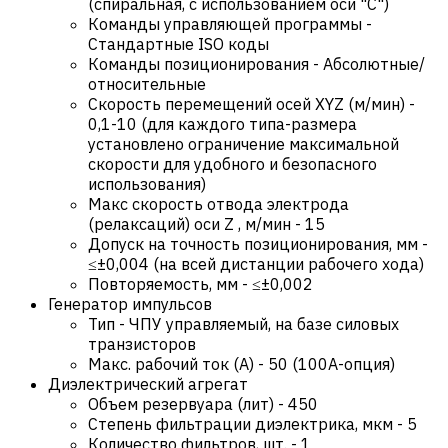
(спиральная, с использованием оси "С")
Команды управляющей программы
-
Стандартные ISO коды
Команды позиционирования
-
Абсолютные/
относительные
Cкорость перемещений осей XYZ (м/мин)
-
0,1-10 (для каждого типа-размера
установлено ограничение максимальной
скорости для удобного и безопасного
использования)
Макс скорость отвода электрода
(релаксаций) оси Z , м/мин
-
15
Допуск на точность позиционирования, мм
-
≤±0,004 (на всей дистанции рабочего хода)
Повторяемость, мм
-
≤±0,002
Генератор импульсов
Тип
-
ЧПУ управляемый, на базе силовых
транзисторов
Макс. рабочий ток (А)
-
50 (100А-опция)
Диэлектрический агрегат
Объем резервуара (лит)
-
450
Степень фильтрации диэлектрика, мкм
-
5
Количество фильтров, шт.
-
1