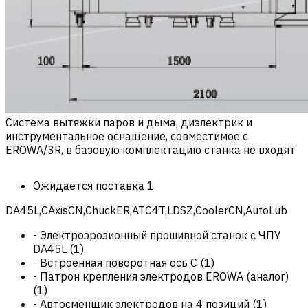
Система вытяжки паров и дыма, диэлектрик и
инструментальное оснащение, совместимое с
EROWA/3R, в базовую комплектацию станка не входят
Ожидается поставка
1
DA45L,CAxisCN,ChuckER,ATC4T,LDSZ,CoolerCN,AutoLub
-
Электроэрозионный прошивной станок c ЧПУ
DA45L
(
1
)
-
Встроенная поворотная ось C
(
1
)
-
Патрон крепления электродов EROWA (аналог)
(
1
)
-
Автосменщик электродов на 4 позиций
(
1
)