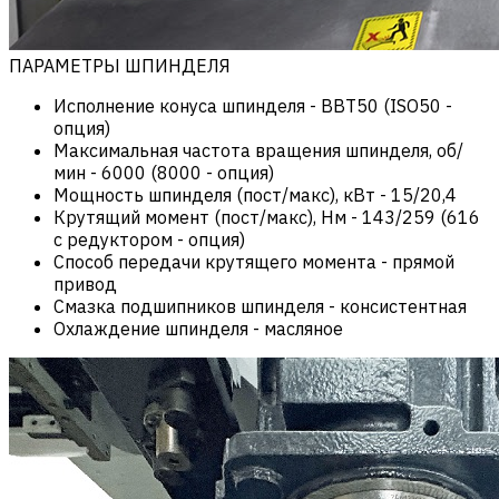
ПАРАМЕТРЫ ШПИНДЕЛЯ
Исполнение конуса шпинделя
-
BBT50 (ISO50 -
опция)
Максимальная частота вращения шпинделя, об/
мин
-
6000 (8000 - опция)
Мощность шпинделя (пост/макс), кВт
-
15/20,4
Крутящий момент (пост/макс), Нм
-
143/259 (616
c редуктором - опция)
Способ передачи крутящего момента
-
прямой
привод
Смазка подшипников шпинделя
-
консистентная
Охлаждение шпинделя
-
масляное