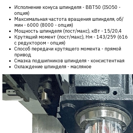
Исполнение конуса шпинделя
-
BBT50 (ISO50 -
опция)
Максимальная частота вращения шпинделя, об/
мин
-
6000 (8000 - опция)
Мощность шпинделя (пост/макс), кВт
-
15/20,4
Крутящий момент (пост/макс), Нм
-
143/259 (616
c редуктором - опция)
Способ передачи крутящего момента
-
прямой
привод
Смазка подшипников шпинделя
-
консистентная
Охлаждение шпинделя
-
масляное