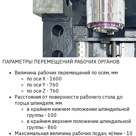
ПАРАМЕТРЫ ПЕРЕМЕЩЕНИЙ РАБОЧИХ ОРГАНОВ
Величина рабочих перемещений по осям, мм
по оси X
-
1600
по оси Y
-
760
по оси Z
-
760
Расстояния от поверхности рабочего стола до
торца шпинделя, мм
в крайнем нижнем положении шпиндельной
группы
-
100
в крайнем верхнем положении шпиндельной
группы
-
860
Максимальная величина рабочих подач, м/мин
-
10