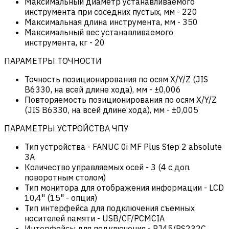
Максимальный диаметр устанавливаемого
инструмента при соседних пустых, мм
-
220
Максимальная длина инструмента, мм
-
350
Максимальный вес устанавливаемого
инструмента, кг
-
20
ПАРАМЕТРЫ ТОЧНОСТИ
Точность позиционирования по осям X/Y/Z (JIS
B6330, на всей длине хода), мм
-
±0,006
Повторяемость позиционирования по осям X/Y/Z
(JIS B6330, на всей длине хода), мм
-
±0,005
ПАРАМЕТРЫ УСТРОЙСТВА ЧПУ
Тип устройства
-
FANUC 0i MF Plus Step 2 absolute
3A
Количество управляемых осей
-
3 (4 c доп.
поворотным столом)
Тип монитора для отображения информации
-
LCD
10,4" (15" - опция)
Тип интерфейса для подключения съемных
носителей памяти
-
USB/CF/PCMCIA
Интерфейсы для подключения
-
RJ45/RS232C