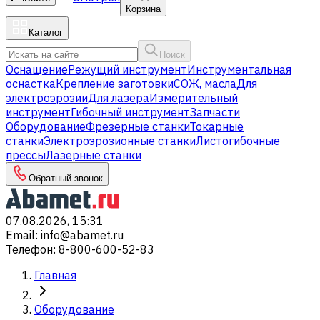
Корзина
Каталог
Поиск
Оснащение
Режущий инструмент
Инструментальная
оснастка
Крепление заготовки
СОЖ, масла
Для
электроэрозии
Для лазера
Измерительный
инструмент
Гибочный инструмент
Запчасти
Оборудование
Фрезерные станки
Токарные
станки
Электроэрозионные станки
Листогибочные
прессы
Лазерные станки
Обратный звонок
07.08.2026, 15:31
Email
:
info@abamet.ru
Телефон
:
8-800-600-52-83
Главная
Оборудование