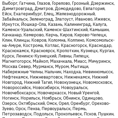
Выборг, Гатчина, Глазов, Горелово, Грозный, Дзержинск,
Димитровград, Дмитров, Домодедово, Евпатория,
Ейск, Екатеринбург, Елец, Железнодорожный,
Забайкальск, Зеленоград, Златоуст, Иваново, Ижевск,
Иркутск, Йошкар-Ола, Казань, Калининград, Калуга,
Каменск-Уральский, Каменск-Шахтинский, Камышин,
Качканар, Кемерово, Керчь, Киров, Кирово-Чепецк,
Клин, Клинцы, Ковров, Коломна, Колпино, Комсомольск-
на-Амуре, Кострома, Котлас, Красногорск, Краснодар,
Краснокамск, Красноярск, Кропоткин, Кузнецк, Курган,
Курск, Ленинск-Кузнецкий, Ливны, Липецк,
Магнитогорск, Майкоп, Махачкала, Миасс, Мичуринск,
Москва Север, Мурманск, Муром, Мытищи,
Набережные Челны, Нальчик, Находка, Невинномысск,
Нефтекамск, Нижневартовск, Нижнекамск, Нижний
Новгород, Нижний Тагил, Новокузнецк, Новомосковск,
Новороссийск, Новосибирск, Новоуральск,
Новочебоксарск, Новочеркасск, Новый Уренгой,
Ногинск, Норильск, Ноябрьск, Обнинск, Одинцово,
Озерск, Октябрьский, Омск, Орел, Оренбург, Орехово-
Зуево, Орск, Пенза, Первоуральск, Пермь,
Петрозаводск, Подольск, Прокопьевск, Псков, Пушкин,