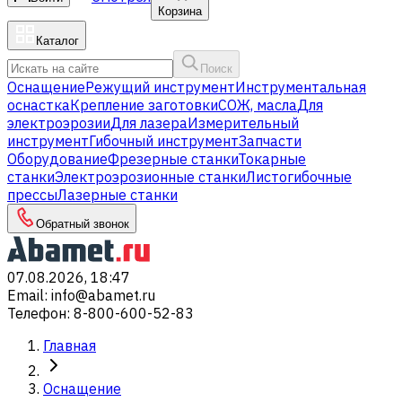
Корзина
Каталог
Поиск
Оснащение
Режущий инструмент
Инструментальная
оснастка
Крепление заготовки
СОЖ, масла
Для
электроэрозии
Для лазера
Измерительный
инструмент
Гибочный инструмент
Запчасти
Оборудование
Фрезерные станки
Токарные
станки
Электроэрозионные станки
Листогибочные
прессы
Лазерные станки
Обратный звонок
07.08.2026, 18:47
Email
:
info@abamet.ru
Телефон
:
8-800-600-52-83
Главная
Оснащение