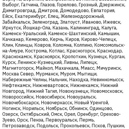
Выборг, Гатчина, Глазов, Горелово, Грозный, Дзержинск,
Димитровград, Дмитров, Домодедово, Евпатория,
Ейск, Екатеринбург, Елец, Железнодорожный,
Забайкальск, Зеленоград, Златоуст, Иваново, Ижевск,
Иркутск, Йошкар-Ола, Казань, Калининград, Калуга,
Каменск-Уральский, Каменск-Шахтинский, Камышин,
Качканар, Кемерово, Керчь, Киров, Кирово-Чепецк,
Клин, Клинцы, Ковров, Коломна, Колпино, Комсомольск-
на-Амуре, Кострома, Котлас, Красногорск, Краснодар,
Краснокамск, Красноярск, Кропоткин, Кузнецк, Курган,
Курск, Ленинск-Кузнецкий, Ливны, Липецк,
Магнитогорск, Майкоп, Махачкала, Миасс, Мичуринск,
Москва Север, Мурманск, Муром, Мытищи,
Набережные Челны, Нальчик, Находка, Невинномысск,
Нефтекамск, Нижневартовск, Нижнекамск, Нижний
Новгород, Нижний Тагил, Новокузнецк, Новомосковск,
Новороссийск, Новосибирск, Новоуральск,
Новочебоксарск, Новочеркасск, Новый Уренгой,
Ногинск, Норильск, Ноябрьск, Обнинск, Одинцово,
Озерск, Октябрьский, Омск, Орел, Оренбург, Орехово-
Зуево, Орск, Пенза, Первоуральск, Пермь,
Петрозаводск, Подольск, Прокопьевск, Псков, Пушкин,