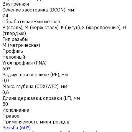
Внутренняя
Сечение хвостовика (DCON), мм
Ø4
Обрабатываемый металл
Р (сталь)
,
M (нерж.сталь)
,
K (чугун)
,
S (жаропрочные)
,
H
(твердые)
Тип резьбы
M (метрическая)
Профиль
Неполный
Угол профиля (PNA)
60°
Радиус при вершине (RE), мм
0,0
Макс. глубина (CDX/WF2), мм
0,6
Длина державки, оправки (LF), мм
50
Исполнение
Правое
Применяемость мини-резцов
Резьба (60°)