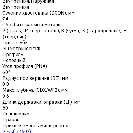
Внутренняя/Наружная
Внутренняя
Сечение хвостовика (DCON), мм
Ø4
Обрабатываемый металл
Р (сталь)
,
M (нерж.сталь)
,
K (чугун)
,
S (жаропрочные)
,
H
(твердые)
Тип резьбы
M (метрическая)
Профиль
Неполный
Угол профиля (PNA)
60°
Радиус при вершине (RE), мм
0,0
Макс. глубина (CDX/WF2), мм
0,6
Длина державки, оправки (LF), мм
50
Исполнение
Правое
Применяемость мини-резцов
Резьба (60°)