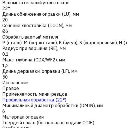
Вспомогательный угол в плане
22°
Длина обнижения оправки (LU), мм
20
Сечение хвостовика (DCON), мм
Ø6
Обрабатываемый металл
Р (сталь)
,
M (нерж.сталь)
,
K (чугун)
,
S (жаропрочные)
,
H (
Радиус при вершине (RE), мм
0,1
Макс. глубина (CDX/WF2), мм
1,2
Длина державки, оправки (LF), мм
50
Исполнение
Правое
Применяемость мини-резцов
Профильная обработка (22°)
Минимальный диаметр обработки (DMIN), мм
6
Материал оправки
Твердый сплав (без каналов подачи СОЖ)