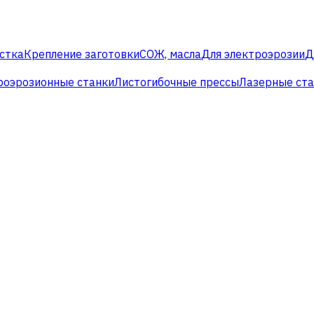
стка
Крепление заготовки
СОЖ, масла
Для электроэрозии
Д
роэрозионные станки
Листогибочные прессы
Лазерные ст