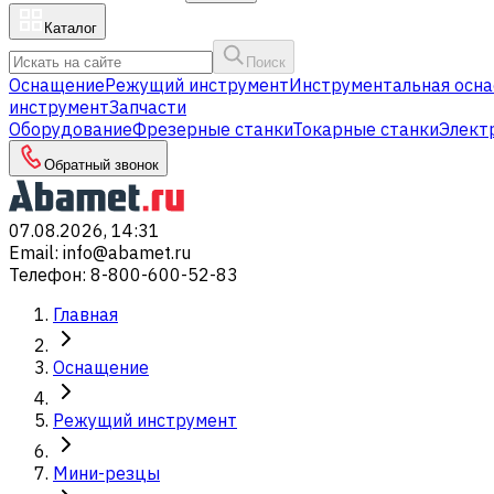
Каталог
Поиск
Оснащение
Режущий инструмент
Инструментальная осна
инструмент
Запчасти
Оборудование
Фрезерные станки
Токарные станки
Элект
Обратный звонок
07.08.2026, 14:31
Email
:
info@abamet.ru
Телефон
:
8-800-600-52-83
Главная
Оснащение
Режущий инструмент
Мини-резцы