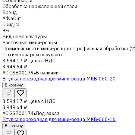
Особенности
Обработка нержавеющей стали
Бренд
AdvaCut
Скидка
9%
Вид номенклатуры
Расточные мини-резцы
Применяемость мини-резцов
:
Профильная обработка (2
С этим товаром покупают
3 594,17 ₽
Цена с НДС
3 949,64 ₽
AC.GSB00179
В наличии
Втулка переходная для мини-резца MKB-060-20
В корзину
3 594,17 ₽
Цена с НДС
3 949,64 ₽
AC.GSB00174
Под заказ
Втулка переходная для мини-резца MKB-060-16
В корзину