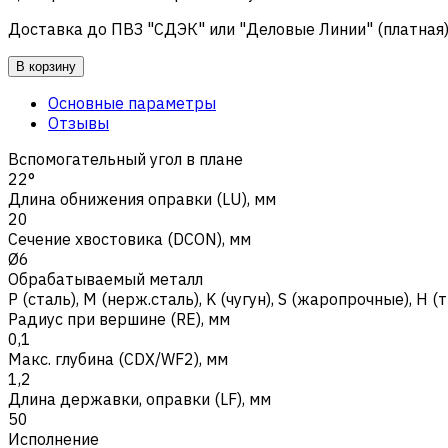
Доставка до ПВЗ "СДЭК" или "Деловые Линии" (платная
В корзину
Основные параметры
Отзывы
Вспомогательный угол в плане
22°
Длина обнижения оправки (LU), мм
20
Сечение хвостовика (DCON), мм
Ø6
Обрабатываемый металл
Р (сталь)
,
M (нерж.сталь)
,
K (чугун)
,
S (жаропрочные)
,
H (
Радиус при вершине (RE), мм
0,1
Макс. глубина (CDX/WF2), мм
1,2
Длина державки, оправки (LF), мм
50
Исполнение