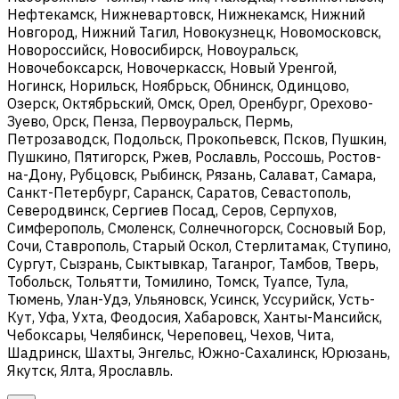
Нефтекамск, Нижневартовск, Нижнекамск, Нижний
Новгород, Нижний Тагил, Новокузнецк, Новомосковск,
Новороссийск, Новосибирск, Новоуральск,
Новочебоксарск, Новочеркасск, Новый Уренгой,
Ногинск, Норильск, Ноябрьск, Обнинск, Одинцово,
Озерск, Октябрьский, Омск, Орел, Оренбург, Орехово-
Зуево, Орск, Пенза, Первоуральск, Пермь,
Петрозаводск, Подольск, Прокопьевск, Псков, Пушкин,
Пушкино, Пятигорск, Ржев, Рославль, Россошь, Ростов-
на-Дону, Рубцовск, Рыбинск, Рязань, Салават, Самара,
Санкт-Петербург, Саранск, Саратов, Севастополь,
Северодвинск, Сергиев Посад, Серов, Серпухов,
Симферополь, Смоленск, Солнечногорск, Сосновый Бор,
Сочи, Ставрополь, Старый Оскол, Стерлитамак, Ступино,
Сургут, Сызрань, Сыктывкар, Таганрог, Тамбов, Тверь,
Тобольск, Тольятти, Томилино, Томск, Туапсе, Тула,
Тюмень, Улан-Удэ, Ульяновск, Усинск, Уссурийск, Усть-
Кут, Уфа, Ухта, Феодосия, Хабаровск, Ханты-Мансийск,
Чебоксары, Челябинск, Череповец, Чехов, Чита,
Шадринск, Шахты, Энгельс, Южно-Сахалинск, Юрюзань,
Якутск, Ялта, Ярославль.