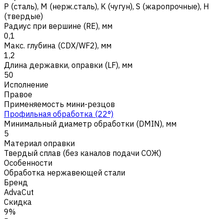
Р (сталь)
,
M (нерж.сталь)
,
K (чугун)
,
S (жаропрочные)
,
H
(твердые)
Радиус при вершине (RE), мм
0,1
Макс. глубина (CDX/WF2), мм
1,2
Длина державки, оправки (LF), мм
50
Исполнение
Правое
Применяемость мини-резцов
Профильная обработка (22°)
Минимальный диаметр обработки (DMIN), мм
5
Материал оправки
Твердый сплав (без каналов подачи СОЖ)
Особенности
Обработка нержавеющей стали
Бренд
AdvaCut
Скидка
9%