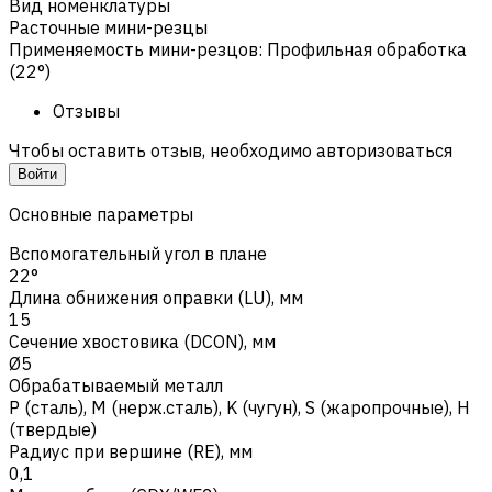
Вид номенклатуры
Расточные мини-резцы
Применяемость мини-резцов
:
Профильная обработка
(22°)
Отзывы
Чтобы оставить отзыв, необходимо авторизоваться
Войти
Основные параметры
Вспомогательный угол в плане
22°
Длина обнижения оправки (LU), мм
15
Сечение хвостовика (DCON), мм
Ø5
Обрабатываемый металл
Р (сталь)
,
M (нерж.сталь)
,
K (чугун)
,
S (жаропрочные)
,
H
(твердые)
Радиус при вершине (RE), мм
0,1