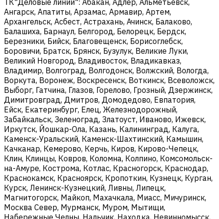
ТК"Деловые линии": Абакан, Адлер, Альметьевск,
Ангарск, Апатиты, Арзамас, Армавир, Артем,
Архангельск, Асбест, Астрахань, Ачинск, Балаково,
Балашиха, Барнаул, Белгород, Белорецк, Бердск,
Березники, Бийск, Благовещенск, Борисоглебск,
Боровичи, Братск, Брянск, Бузулук, Великие Луки,
Великий Новгород, Владивосток, Владикавказ,
Владимир, Волгоград, Волгодонск, Волжский, Вологда,
Воркута, Воронеж, Воскресенск, Воткинск, Всеволожск,
Выборг, Гатчина, Глазов, Горелово, Грозный, Дзержинск,
Димитровград, Дмитров, Домодедово, Евпатория,
Ейск, Екатеринбург, Елец, Железнодорожный,
Забайкальск, Зеленоград, Златоуст, Иваново, Ижевск,
Иркутск, Йошкар-Ола, Казань, Калининград, Калуга,
Каменск-Уральский, Каменск-Шахтинский, Камышин,
Качканар, Кемерово, Керчь, Киров, Кирово-Чепецк,
Клин, Клинцы, Ковров, Коломна, Колпино, Комсомольск-
на-Амуре, Кострома, Котлас, Красногорск, Краснодар,
Краснокамск, Красноярск, Кропоткин, Кузнецк, Курган,
Курск, Ленинск-Кузнецкий, Ливны, Липецк,
Магнитогорск, Майкоп, Махачкала, Миасс, Мичуринск,
Москва Север, Мурманск, Муром, Мытищи,
Набережные Челны, Нальчик, Находка, Невинномысск,