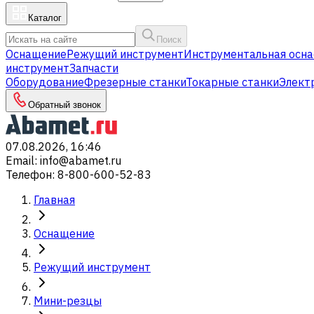
Каталог
Поиск
Оснащение
Режущий инструмент
Инструментальная осна
инструмент
Запчасти
Оборудование
Фрезерные станки
Токарные станки
Элект
Обратный звонок
07.08.2026, 16:46
Email
:
info@abamet.ru
Телефон
:
8-800-600-52-83
Главная
Оснащение
Режущий инструмент
Мини-резцы