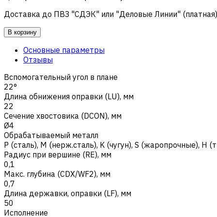
Доставка до ПВЗ "СДЭК" или "Деловые Линии" (платная
В корзину
Основные параметры
Отзывы
Вспомогательный угол в плане
22°
Длина обнижения оправки (LU), мм
22
Сечение хвостовика (DCON), мм
Ø4
Обрабатываемый металл
Р (сталь)
,
M (нерж.сталь)
,
K (чугун)
,
S (жаропрочные)
,
H (
Радиус при вершине (RE), мм
0,1
Макс. глубина (CDX/WF2), мм
0,7
Длина державки, оправки (LF), мм
50
Исполнение