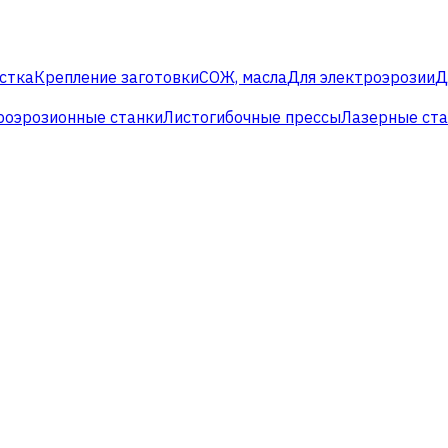
стка
Крепление заготовки
СОЖ, масла
Для электроэрозии
Д
роэрозионные станки
Листогибочные прессы
Лазерные ст