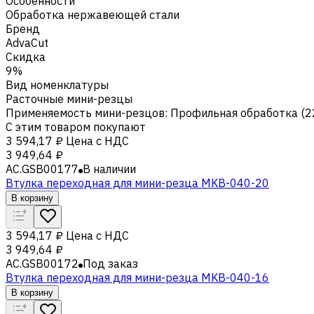
Особенности
Обработка нержавеющей стали
Бренд
AdvaCut
Скидка
9%
Вид номенклатуры
Расточные мини-резцы
Применяемость мини-резцов
:
Профильная обработка (2
С этим товаром покупают
3 594,17 ₽
Цена с НДС
3 949,64 ₽
AC.GSB00177
В наличии
Втулка переходная для мини-резца MKB-040-20
В корзину
3 594,17 ₽
Цена с НДС
3 949,64 ₽
AC.GSB00172
Под заказ
Втулка переходная для мини-резца MKB-040-16
В корзину