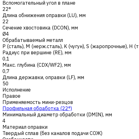
Вспомогательный угол в плане
22°
Длина обнижения оправки (LU), мм
22
Сечение хвостовика (DCON), мм
Ø4
Обрабатываемый металл
Р (сталь)
,
M (нерж.сталь)
,
K (чугун)
,
S (жаропрочные)
,
H (
Радиус при вершине (RE), мм
0,1
Макс. глубина (CDX/WF2), мм
0,7
Длина державки, оправки (LF), мм
50
Исполнение
Правое
Применяемость мини-резцов
Профильная обработка (22°)
Минимальный диаметр обработки (DMIN), мм
4
Материал оправки
Твердый сплав (без каналов подачи СОЖ)