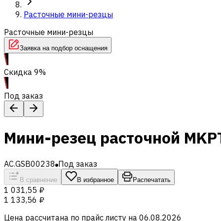
Расточные мини-резцы
Расточные мини-резцы
Заявка на подбор оснащения
Скидка 9%
Под заказ
Мини-резец расточной MKP
AC.GSB00238
Под заказ
В сравнение
В избранное
Распечатать
1 031,55 ₽
1 133,56 ₽
Цена рассчитана по прайс листу на
06.08.2026