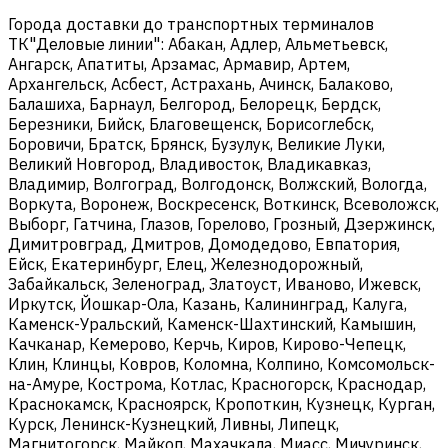
Города доставки до транспортных терминалов
ТК"Деловые линии": Абакан, Адлер, Альметьевск,
Ангарск, Апатиты, Арзамас, Армавир, Артем,
Архангельск, Асбест, Астрахань, Ачинск, Балаково,
Балашиха, Барнаул, Белгород, Белорецк, Бердск,
Березники, Бийск, Благовещенск, Борисоглебск,
Боровичи, Братск, Брянск, Бузулук, Великие Луки,
Великий Новгород, Владивосток, Владикавказ,
Владимир, Волгоград, Волгодонск, Волжский, Вологда,
Воркута, Воронеж, Воскресенск, Воткинск, Всеволожск,
Выборг, Гатчина, Глазов, Горелово, Грозный, Дзержинск,
Димитровград, Дмитров, Домодедово, Евпатория,
Ейск, Екатеринбург, Елец, Железнодорожный,
Забайкальск, Зеленоград, Златоуст, Иваново, Ижевск,
Иркутск, Йошкар-Ола, Казань, Калининград, Калуга,
Каменск-Уральский, Каменск-Шахтинский, Камышин,
Качканар, Кемерово, Керчь, Киров, Кирово-Чепецк,
Клин, Клинцы, Ковров, Коломна, Колпино, Комсомольск-
на-Амуре, Кострома, Котлас, Красногорск, Краснодар,
Краснокамск, Красноярск, Кропоткин, Кузнецк, Курган,
Курск, Ленинск-Кузнецкий, Ливны, Липецк,
Магнитогорск, Майкоп, Махачкала, Миасс, Мичуринск,