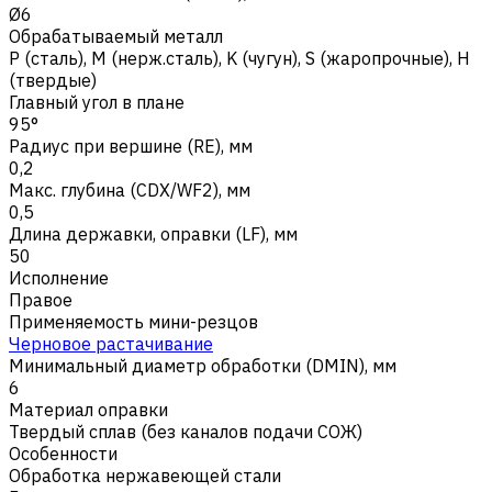
Ø6
Обрабатываемый металл
Р (сталь)
,
M (нерж.сталь)
,
K (чугун)
,
S (жаропрочные)
,
H
(твердые)
Главный угол в плане
95°
Радиус при вершине (RE), мм
0,2
Макс. глубина (CDX/WF2), мм
0,5
Длина державки, оправки (LF), мм
50
Исполнение
Правое
Применяемость мини-резцов
Черновое растачивание
Минимальный диаметр обработки (DMIN), мм
6
Материал оправки
Твердый сплав (без каналов подачи СОЖ)
Особенности
Обработка нержавеющей стали