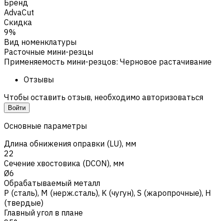
Бренд
AdvaCut
Скидка
9%
Вид номенклатуры
Расточные мини-резцы
Применяемость мини-резцов
:
Черновое растачивание
Отзывы
Чтобы оставить отзыв, необходимо авторизоваться
Войти
Основные параметры
Длина обнижения оправки (LU), мм
22
Сечение хвостовика (DCON), мм
Ø6
Обрабатываемый металл
Р (сталь)
,
M (нерж.сталь)
,
K (чугун)
,
S (жаропрочные)
,
H
(твердые)
Главный угол в плане