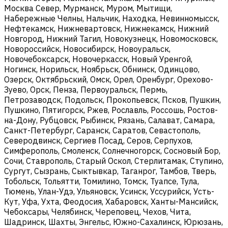
Москва Север, Мурманск, Муром, Мытищи,
Набережные Челны, Нальчик, Находка, Невинномысск,
Нефтекамск, Нижневартовск, Нижнекамск, Нижний
Новгород, Нижний Тагил, Новокузнецк, Новомосковск,
Новороссийск, Новосибирск, Новоуральск,
Новочебоксарск, Новочеркасск, Новый Уренгой,
Ногинск, Норильск, Ноябрьск, Обнинск, Одинцово,
Озерск, Октябрьский, Омск, Орел, Оренбург, Орехово-
Зуево, Орск, Пенза, Первоуральск, Пермь,
Петрозаводск, Подольск, Прокопьевск, Псков, Пушкин,
Пушкино, Пятигорск, Ржев, Рославль, Россошь, Ростов-
на-Дону, Рубцовск, Рыбинск, Рязань, Салават, Самара,
Санкт-Петербург, Саранск, Саратов, Севастополь,
Северодвинск, Сергиев Посад, Серов, Серпухов,
Симферополь, Смоленск, Солнечногорск, Сосновый Бор,
Сочи, Ставрополь, Старый Оскол, Стерлитамак, Ступино,
Сургут, Сызрань, Сыктывкар, Таганрог, Тамбов, Тверь,
Тобольск, Тольятти, Томилино, Томск, Туапсе, Тула,
Тюмень, Улан-Удэ, Ульяновск, Усинск, Уссурийск, Усть-
Кут, Уфа, Ухта, Феодосия, Хабаровск, Ханты-Мансийск,
Чебоксары, Челябинск, Череповец, Чехов, Чита,
Шадринск, Шахты, Энгельс, Южно-Сахалинск, Юрюзань,