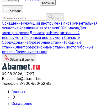
Корзина
Каталог
Поиск
Оснащение
Режущий инструмент
Инструментальная
оснастка
Крепление заготовки
СОЖ, масла
Для
электроэрозии
Для лазера
Измерительный
инструмент
Гибочный инструмент
Запчасти
Оборудование
Фрезерные станки
Токарные
станки
Электроэрозионные станки
Листогибочные
прессы
Лазерные станки
Обратный звонок
09.08.2026, 17:27
Email
:
info@abamet.ru
Телефон
:
8-800-600-52-83
Главная
Оснащение