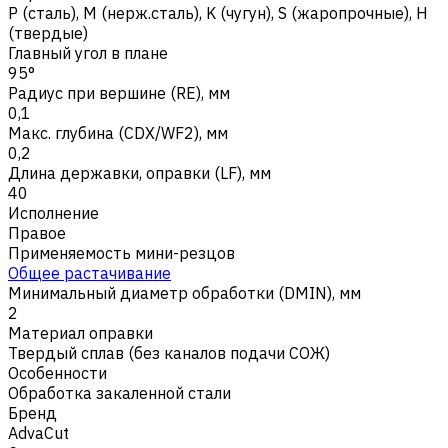
Р (сталь)
,
M (нерж.сталь)
,
K (чугун)
,
S (жаропрочные)
,
H
(твердые)
Главный угол в плане
95°
Радиус при вершине (RE), мм
0,1
Макс. глубина (CDX/WF2), мм
0,2
Длина державки, оправки (LF), мм
40
Исполнение
Правое
Применяемость мини-резцов
Общее растачивание
Минимальный диаметр обработки (DMIN), мм
2
Материал оправки
Твердый сплав (без каналов подачи СОЖ)
Особенности
Обработка закаленной стали
Бренд
AdvaCut