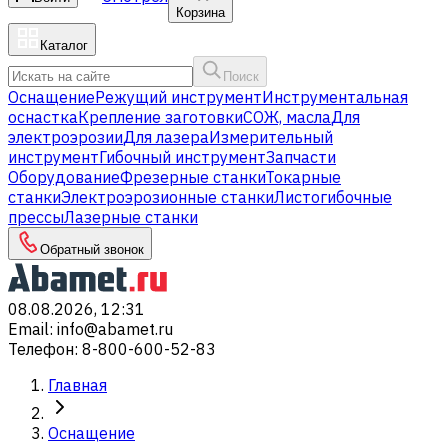
Корзина
Каталог
Поиск
Оснащение
Режущий инструмент
Инструментальная
оснастка
Крепление заготовки
СОЖ, масла
Для
электроэрозии
Для лазера
Измерительный
инструмент
Гибочный инструмент
Запчасти
Оборудование
Фрезерные станки
Токарные
станки
Электроэрозионные станки
Листогибочные
прессы
Лазерные станки
Обратный звонок
08.08.2026, 12:31
Email
:
info@abamet.ru
Телефон
:
8-800-600-52-83
Главная
Оснащение