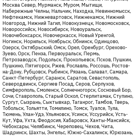
Москва Север, Мурманск, Муром, Мытищи,
Набережные Челны, Нальчик, Находка, Невинномысск,
Нефтекамск, Нижневартовск, Нижнекамск, Нижний
Новгород, Нижний Тагил, Новокузнецк, Новомосковск,
Новороссийск, Новосибирск, Новоуральск,
Новочебоксарск, Новочеркасск, Новый Уренгой,
Ногинск, Норильск, Ноябрьск, Обнинск, Одинцово,
Озерск, Октябрьский, Омск, Орел, Оренбург, Орехово-
Зуево, Орск, Пенза, Первоуральск, Пермь,
Петрозаводск, Подольск, Прокопьевск, Псков, Пушкин,
Пушкино, Пятигорск, Ржев, Рославль, Россошь, Ростов-
на-Дону, Рубцовск, Рыбинск, Рязань, Салават, Самара,
Санкт-Петербург, Саранск, Саратов, Севастополь,
Северодвинск, Сергиев Посад, Серов, Серпухов,
Симферополь, Смоленск, Солнечногорск, Сосновый Бор,
Сочи, Ставрополь, Старый Оскол, Стерлитамак, Ступино,
Сургут, Сызрань, Сыктывкар, Таганрог, Тамбов, Тверь,
Тобольск, Тольятти, Томилино, Томск, Туапсе, Тула,
Тюмень, Улан-Удэ, Ульяновск, Усинск, Уссурийск, Усть-
Кут, Уфа, Ухта, Феодосия, Хабаровск, Ханты-Мансийск,
Чебоксары, Челябинск, Череповец, Чехов, Чита,
Шадринск, Шахты, Энгельс, Южно-Сахалинск, Юрюзань,