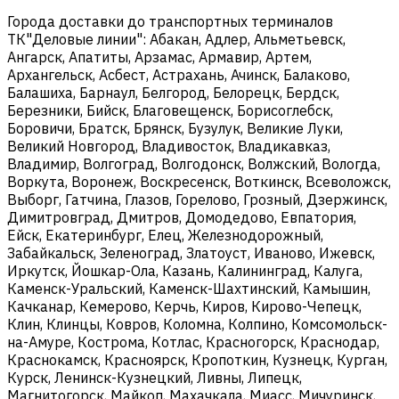
Города доставки до транспортных терминалов
ТК"Деловые линии": Абакан, Адлер, Альметьевск,
Ангарск, Апатиты, Арзамас, Армавир, Артем,
Архангельск, Асбест, Астрахань, Ачинск, Балаково,
Балашиха, Барнаул, Белгород, Белорецк, Бердск,
Березники, Бийск, Благовещенск, Борисоглебск,
Боровичи, Братск, Брянск, Бузулук, Великие Луки,
Великий Новгород, Владивосток, Владикавказ,
Владимир, Волгоград, Волгодонск, Волжский, Вологда,
Воркута, Воронеж, Воскресенск, Воткинск, Всеволожск,
Выборг, Гатчина, Глазов, Горелово, Грозный, Дзержинск,
Димитровград, Дмитров, Домодедово, Евпатория,
Ейск, Екатеринбург, Елец, Железнодорожный,
Забайкальск, Зеленоград, Златоуст, Иваново, Ижевск,
Иркутск, Йошкар-Ола, Казань, Калининград, Калуга,
Каменск-Уральский, Каменск-Шахтинский, Камышин,
Качканар, Кемерово, Керчь, Киров, Кирово-Чепецк,
Клин, Клинцы, Ковров, Коломна, Колпино, Комсомольск-
на-Амуре, Кострома, Котлас, Красногорск, Краснодар,
Краснокамск, Красноярск, Кропоткин, Кузнецк, Курган,
Курск, Ленинск-Кузнецкий, Ливны, Липецк,
Магнитогорск, Майкоп, Махачкала, Миасс, Мичуринск,