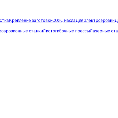
стка
Крепление заготовки
СОЖ, масла
Для электроэрозии
Д
роэрозионные станки
Листогибочные прессы
Лазерные ст