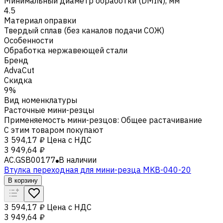
Минимальный диаметр обработки (DMIN), мм
4.5
Материал оправки
Твердый сплав (без каналов подачи СОЖ)
Особенности
Обработка нержавеющей стали
Бренд
AdvaCut
Скидка
9%
Вид номенклатуры
Расточные мини-резцы
Применяемость мини-резцов
:
Общее растачивание
С этим товаром покупают
3 594,17 ₽
Цена с НДС
3 949,64 ₽
AC.GSB00177
В наличии
Втулка переходная для мини-резца MKB-040-20
В корзину
3 594,17 ₽
Цена с НДС
3 949,64 ₽