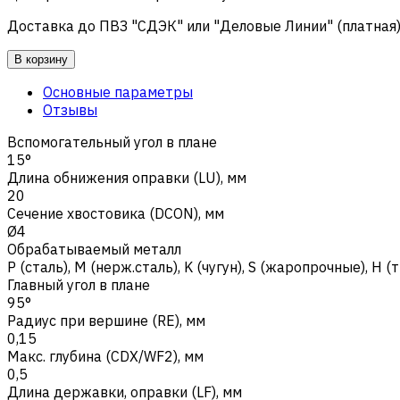
Доставка до ПВЗ "СДЭК" или "Деловые Линии" (платная
В корзину
Основные параметры
Отзывы
Вспомогательный угол в плане
15°
Длина обнижения оправки (LU), мм
20
Сечение хвостовика (DCON), мм
Ø4
Обрабатываемый металл
Р (сталь)
,
M (нерж.сталь)
,
K (чугун)
,
S (жаропрочные)
,
H (
Главный угол в плане
95°
Радиус при вершине (RE), мм
0,15
Макс. глубина (CDX/WF2), мм
0,5
Длина державки, оправки (LF), мм