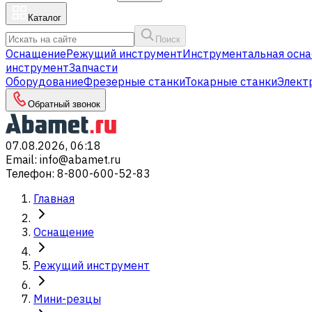
Каталог
Поиск
Оснащение
Режущий инструмент
Инструментальная осна
инструмент
Запчасти
Оборудование
Фрезерные станки
Токарные станки
Элект
Обратный звонок
07.08.2026, 06:18
Email
:
info@abamet.ru
Телефон
:
8-800-600-52-83
Главная
Оснащение
Режущий инструмент
Мини-резцы