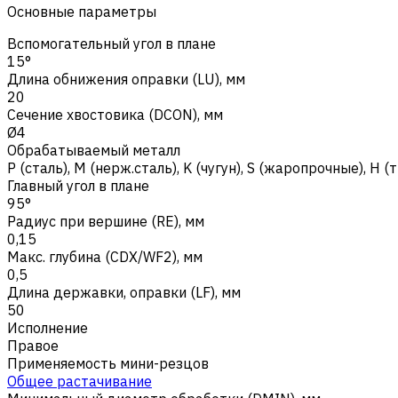
Основные параметры
Вспомогательный угол в плане
15°
Длина обнижения оправки (LU), мм
20
Сечение хвостовика (DCON), мм
Ø4
Обрабатываемый металл
Р (сталь)
,
M (нерж.сталь)
,
K (чугун)
,
S (жаропрочные)
,
H (
Главный угол в плане
95°
Радиус при вершине (RE), мм
0,15
Макс. глубина (CDX/WF2), мм
0,5
Длина державки, оправки (LF), мм
50
Исполнение
Правое
Применяемость мини-резцов
Общее растачивание