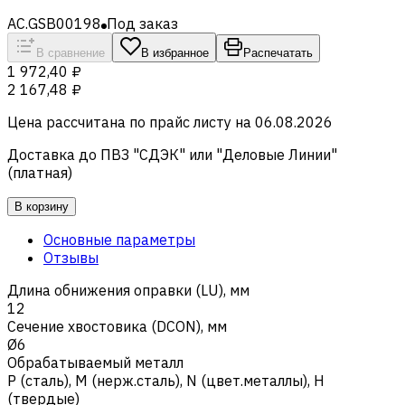
AC.GSB00198
Под заказ
В сравнение
В избранное
Распечатать
1 972,40 ₽
2 167,48 ₽
Цена рассчитана по прайс листу на
06.08.2026
Доставка до ПВЗ "СДЭК" или "Деловые Линии"
(платная)
В корзину
Основные параметры
Отзывы
Длина обнижения оправки (LU), мм
12
Сечение хвостовика (DCON), мм
Ø6
Обрабатываемый металл
Р (сталь)
,
M (нерж.сталь)
,
N (цвет.металлы)
,
H
(твердые)