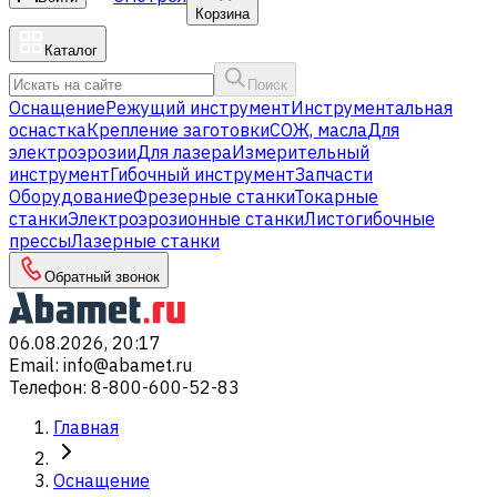
Корзина
Каталог
Поиск
Оснащение
Режущий инструмент
Инструментальная
оснастка
Крепление заготовки
СОЖ, масла
Для
электроэрозии
Для лазера
Измерительный
инструмент
Гибочный инструмент
Запчасти
Оборудование
Фрезерные станки
Токарные
станки
Электроэрозионные станки
Листогибочные
прессы
Лазерные станки
Обратный звонок
06.08.2026, 20:17
Email
:
info@abamet.ru
Телефон
:
8-800-600-52-83
Главная
Оснащение