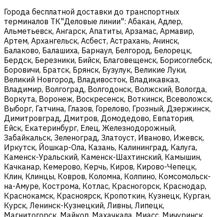
Города бесплатной доставки до транспортных
терминалов ТК"Деловые линии": Абакан, Адлер,
Альметьевск, Ангарск, Апатиты, Арзамас, Армавир,
Артем, Архангельск, Асбест, Астрахань, Ачинск,
Балаково, Балашиха, Барнаул, Белгород, Белорецк,
Бердск, Березники, Бийск, Благовещенск, Борисоглебск,
Боровичи, Братск, Брянск, Бузулук, Великие Луки,
Великий Новгород, Владивосток, Владикавказ,
Владимир, Волгоград, Волгодонск, Волжский, Вологда,
Воркута, Воронеж, Воскресенск, Воткинск, Всеволожск,
Выборг, Гатчина, Глазов, Горелово, Грозный, Дзержинск,
Димитровград, Дмитров, Домодедово, Евпатория,
Ейск, Екатеринбург, Елец, Железнодорожный,
Забайкальск, Зеленоград, Златоуст, Иваново, Ижевск,
Иркутск, Йошкар-Ола, Казань, Калининград, Калуга,
Каменск-Уральский, Каменск-Шахтинский, Камышин,
Качканар, Кемерово, Керчь, Киров, Кирово-Чепецк,
Клин, Клинцы, Ковров, Коломна, Колпино, Комсомольск-
на-Амуре, Кострома, Котлас, Красногорск, Краснодар,
Краснокамск, Красноярск, Кропоткин, Кузнецк, Курган,
Курск, Ленинск-Кузнецкий, Ливны, Липецк,
Магнитогорск, Майкоп, Махачкала, Миасс, Мичуринск,