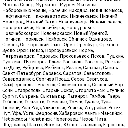
Москва Север, Мурманск, Муром, Мытищи,
Набережные Челны, Нальчик, Находка, Невинномысск,
Нефтекамск, Нижневартовск, Нижнекамск, Нижний
Новгород, Нижний Тагил, Новокузнецк, Новомосковск,
Новороссийск, Новосибирск, Новоуральск,
Новочебоксарск, Новочеркасск, Новый Уренгой,
Ногинск, Норильск, Ноябрьск, Обнинск, Одинцово,
Озерск, Октябрьский, Омск, Орел, Оренбург, Орехово-
Зуево, Орск, Пенза, Первоуральск, Пермь,
Петрозаводск, Подольск, Прокопьевск, Псков, Пушкин,
Пушкино, Пятигорск, Ржев, Рославль, Россошь, Ростов-
на-Дону, Рубцовск, Рыбинск, Рязань, Салават, Самара,
Санкт-Петербург, Саранск, Саратов, Севастополь,
Северодвинск, Сергиев Посад, Серов, Серпухов,
Симферополь, Смоленск, Солнечногорск, Сосновый Бор,
Сочи, Ставрополь, Старый Оскол, Стерлитамак, Ступино,
Сургут, Сызрань, Сыктывкар, Таганрог, Тамбов, Тверь,
Тобольск, Тольятти, Томилино, Томск, Туапсе, Тула,
Тюмень, Улан-Удэ, Ульяновск, Усинск, Уссурийск, Усть-
Кут, Уфа, Ухта, Феодосия, Хабаровск, Ханты-Мансийск,
Чебоксары, Челябинск, Череповец, Чехов, Чита,
Шадринск, Шахты, Энгельс, Южно-Сахалинск, Юрюзань,