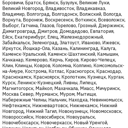
Боровичи, Братск, Брянск, Бузулук, Великие Луки,
Великий Новгород, Владивосток, Владикавказ,
Владимир, Волгоград, Волгодонск, Волжский, Вологда,
Воркута, Воронеж, Воскресенск, Воткинск, Всеволожск,
Выборг, Гатчина, Глазов, Горелово, Грозный, Дзержинск,
Димитровград, Дмитров, Домодедово, Евпатория,
Ейск, Екатеринбург, Елец, Железнодорожный,
Забайкальск, Зеленоград, Златоуст, Иваново, Ижевск,
Иркутск, Йошкар-Ола, Казань, Калининград, Калуга,
Каменск-Уральский, Каменск-Шахтинский, Камышин,
Качканар, Кемерово, Керчь, Киров, Кирово-Чепецк,
Клин, Клинцы, Ковров, Коломна, Колпино, Комсомольск-
на-Амуре, Кострома, Котлас, Красногорск, Краснодар,
Краснокамск, Красноярск, Кропоткин, Кузнецк, Курган,
Курск, Ленинск-Кузнецкий, Ливны, Липецк,
Магнитогорск, Майкоп, Махачкала, Миасс, Мичуринск,
Москва Север, Мурманск, Муром, Мытищи,
Набережные Челны, Нальчик, Находка, Невинномысск,
Нефтекамск, Нижневартовск, Нижнекамск, Нижний
Новгород, Нижний Тагил, Новокузнецк, Новомосковск,
Новороссийск, Новосибирск, Новоуральск,
Новочебоксарск, Новочеркасск, Новый Уренгой,