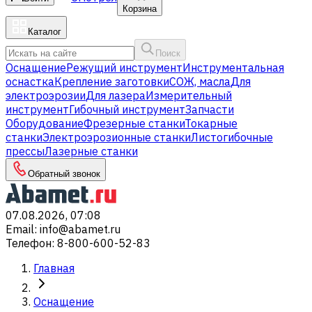
Корзина
Каталог
Поиск
Оснащение
Режущий инструмент
Инструментальная
оснастка
Крепление заготовки
СОЖ, масла
Для
электроэрозии
Для лазера
Измерительный
инструмент
Гибочный инструмент
Запчасти
Оборудование
Фрезерные станки
Токарные
станки
Электроэрозионные станки
Листогибочные
прессы
Лазерные станки
Обратный звонок
07.08.2026, 07:08
Email
:
info@abamet.ru
Телефон
:
8-800-600-52-83
Главная
Оснащение