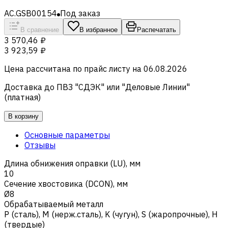
AC.GSB00154
Под заказ
В сравнение
В избранное
Распечатать
3 570,46 ₽
3 923,59 ₽
Цена рассчитана по прайс листу на
06.08.2026
Доставка до ПВЗ "СДЭК" или "Деловые Линии"
(платная)
В корзину
Основные параметры
Отзывы
Длина обнижения оправки (LU), мм
10
Сечение хвостовика (DCON), мм
Ø8
Обрабатываемый металл
Р (сталь)
,
M (нерж.сталь)
,
K (чугун)
,
S (жаропрочные)
,
H
(твердые)