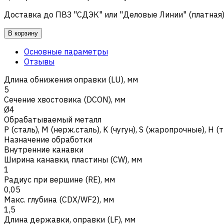
Доставка до ПВЗ "СДЭК" или "Деловые Линии" (платная
В корзину
Основные параметры
Отзывы
Длина обнижения оправки (LU), мм
5
Сечение хвостовика (DCON), мм
Ø4
Обрабатываемый металл
Р (сталь)
,
M (нерж.сталь)
,
K (чугун)
,
S (жаропрочные)
,
H (
Назначение обработки
Внутренние канавки
Ширина канавки, пластины (CW), мм
1
Радиус при вершине (RE), мм
0,05
Макс. глубина (CDX/WF2), мм
1,5
Длина державки, оправки (LF), мм