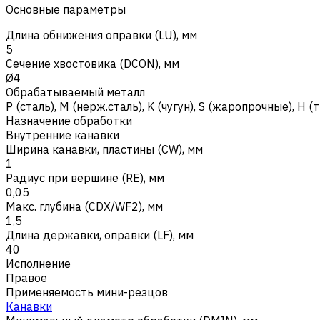
Основные параметры
Длина обнижения оправки (LU), мм
5
Сечение хвостовика (DCON), мм
Ø4
Обрабатываемый металл
Р (сталь)
,
M (нерж.сталь)
,
K (чугун)
,
S (жаропрочные)
,
H (
Назначение обработки
Внутренние канавки
Ширина канавки, пластины (CW), мм
1
Радиус при вершине (RE), мм
0,05
Макс. глубина (CDX/WF2), мм
1,5
Длина державки, оправки (LF), мм
40
Исполнение
Правое
Применяемость мини-резцов
Канавки