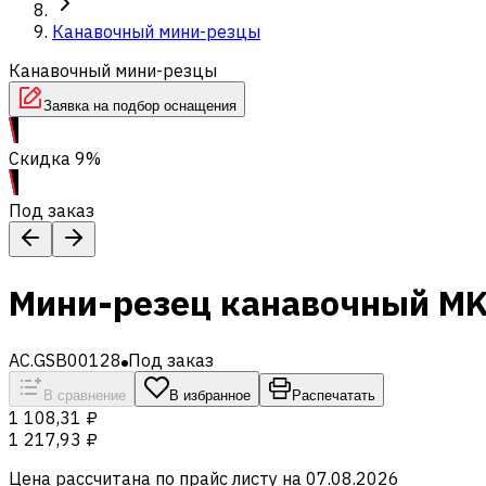
Канавочный мини-резцы
Канавочный мини-резцы
Заявка на подбор оснащения
Скидка 9%
Под заказ
Мини-резец канавочный M
AC.GSB00128
Под заказ
В сравнение
В избранное
Распечатать
1 108,31 ₽
1 217,93 ₽
Цена рассчитана по прайс листу на
07.08.2026