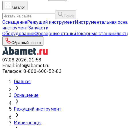
Каталог
Поиск
Оснащение
Режущий инструмент
Инструментальная осна
инструмент
Запчасти
Оборудование
Фрезерные станки
Токарные станки
Элект
Обратный звонок
07.08.2026, 21:58
Email
:
info@abamet.ru
Телефон
:
8-800-600-52-83
Главная
Оснащение
Режущий инструмент
Мини-резцы