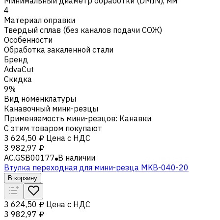
Минимальный диаметр обработки (DMIN), мм
4
Материал оправки
Твердый сплав (без каналов подачи СОЖ)
Особенности
Обработка закаленной стали
Бренд
AdvaCut
Скидка
9%
Вид номенклатуры
Канавочный мини-резцы
Применяемость мини-резцов
:
Канавки
С этим товаром покупают
3 624,50 ₽
Цена с НДС
3 982,97 ₽
AC.GSB00177
В наличии
Втулка переходная для мини-резца MKB-040-20
В корзину
3 624,50 ₽
Цена с НДС
3 982,97 ₽