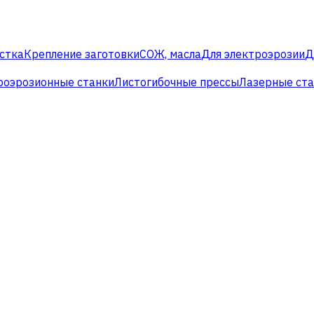
стка
Крепление заготовки
СОЖ, масла
Для электроэрозии
Д
роэрозионные станки
Листогибочные прессы
Лазерные ст