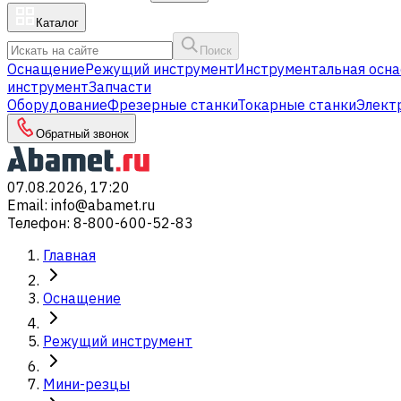
Каталог
Поиск
Оснащение
Режущий инструмент
Инструментальная осна
инструмент
Запчасти
Оборудование
Фрезерные станки
Токарные станки
Элект
Обратный звонок
07.08.2026, 17:20
Email
:
info@abamet.ru
Телефон
:
8-800-600-52-83
Главная
Оснащение
Режущий инструмент
Мини-резцы