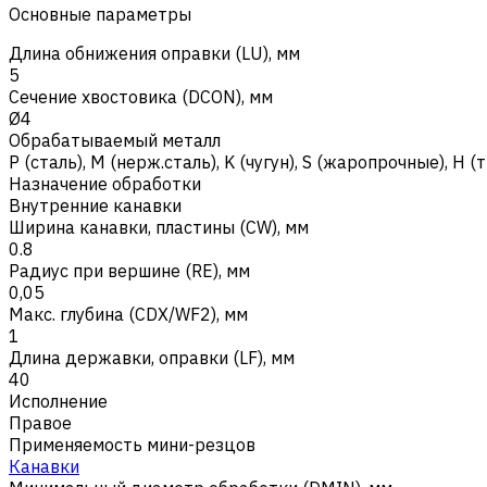
Основные параметры
Длина обнижения оправки (LU), мм
5
Сечение хвостовика (DCON), мм
Ø4
Обрабатываемый металл
Р (сталь)
,
M (нерж.сталь)
,
K (чугун)
,
S (жаропрочные)
,
H (
Назначение обработки
Внутренние канавки
Ширина канавки, пластины (CW), мм
0.8
Радиус при вершине (RE), мм
0,05
Макс. глубина (CDX/WF2), мм
1
Длина державки, оправки (LF), мм
40
Исполнение
Правое
Применяемость мини-резцов
Канавки