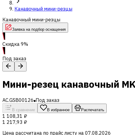
Канавочный мини-резцы
Канавочный мини-резцы
Заявка на подбор оснащения
Скидка 9%
Под заказ
Мини-резец канавочный M
AC.GSB00126
Под заказ
В сравнение
В избранное
Распечатать
1 108,31 ₽
1 217,93 ₽
Цена рассчитана по прайс листу на
07.08.2026