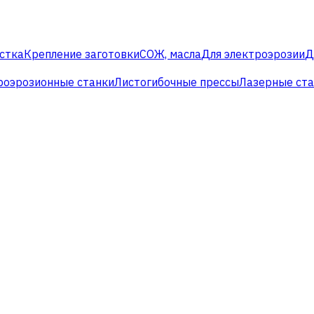
стка
Крепление заготовки
СОЖ, масла
Для электроэрозии
Д
роэрозионные станки
Листогибочные прессы
Лазерные ст