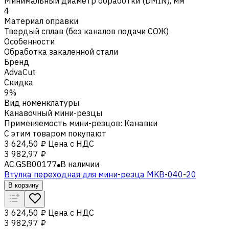
Минимальный диаметр обработки (DMIN), мм
4
Материал оправки
Твердый сплав (без каналов подачи СОЖ)
Особенности
Обработка закаленной стали
Бренд
AdvaCut
Скидка
9%
Вид номенклатуры
Канавочный мини-резцы
Применяемость мини-резцов
:
Канавки
С этим товаром покупают
3 624,50 ₽
Цена с НДС
3 982,97 ₽
AC.GSB00177
В наличии
Втулка переходная для мини-резца MKB-040-20
В корзину
3 624,50 ₽
Цена с НДС
3 982,97 ₽