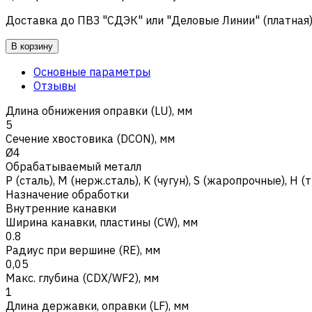
Доставка до ПВЗ "СДЭК" или "Деловые Линии" (платная
В корзину
Основные параметры
Отзывы
Длина обнижения оправки (LU), мм
5
Сечение хвостовика (DCON), мм
Ø4
Обрабатываемый металл
Р (сталь)
,
M (нерж.сталь)
,
K (чугун)
,
S (жаропрочные)
,
H (
Назначение обработки
Внутренние канавки
Ширина канавки, пластины (CW), мм
0.8
Радиус при вершине (RE), мм
0,05
Макс. глубина (CDX/WF2), мм
1
Длина державки, оправки (LF), мм