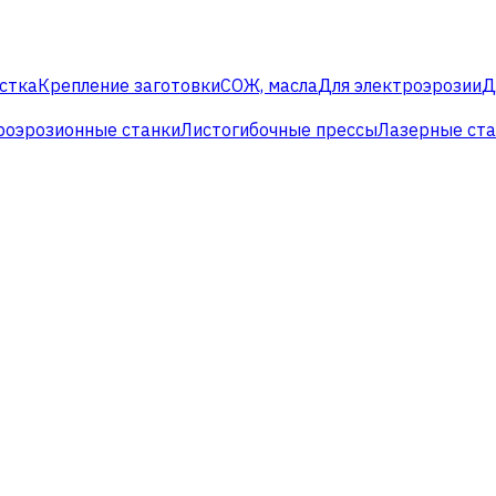
стка
Крепление заготовки
СОЖ, масла
Для электроэрозии
Д
роэрозионные станки
Листогибочные прессы
Лазерные ст