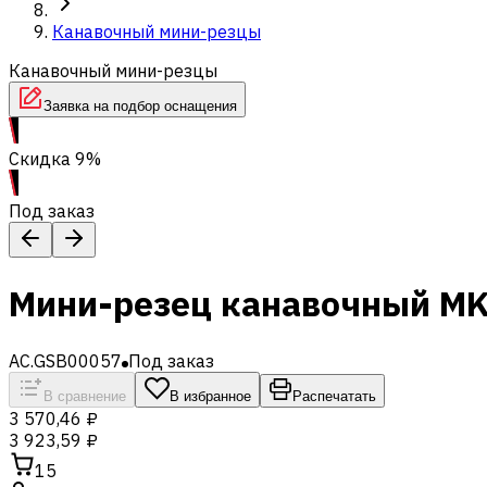
Канавочный мини-резцы
Канавочный мини-резцы
Заявка на подбор оснащения
Скидка 9%
Под заказ
Мини-резец канавочный M
AC.GSB00057
Под заказ
В сравнение
В избранное
Распечатать
3 570,46 ₽
3 923,59 ₽
15