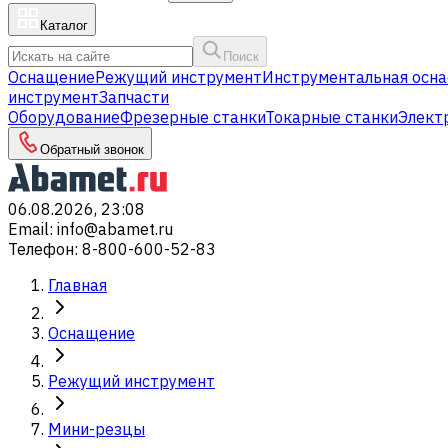
Каталог
Поиск
Оснащение
Режущий инструмент
Инструментальная осна
инструмент
Запчасти
Оборудование
Фрезерные станки
Токарные станки
Элект
Обратный звонок
06.08.2026, 23:08
Email
:
info@abamet.ru
Телефон
:
8-800-600-52-83
Главная
Оснащение
Режущий инструмент
Мини-резцы