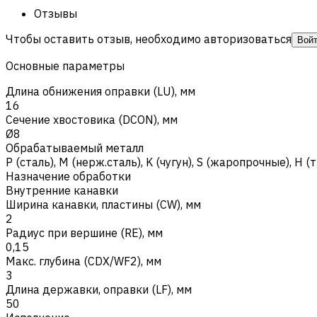
Отзывы
Чтобы оставить отзыв, необходимо авторизоваться
Вой
Основные параметры
Длина обнижения оправки (LU), мм
16
Сечение хвостовика (DCON), мм
Ø8
Обрабатываемый металл
Р (сталь)
,
M (нерж.сталь)
,
K (чугун)
,
S (жаропрочные)
,
H (
Назначение обработки
Внутренние канавки
Ширина канавки, пластины (CW), мм
2
Радиус при вершине (RE), мм
0,15
Макс. глубина (CDX/WF2), мм
3
Длина державки, оправки (LF), мм
50