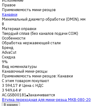
Исполнение
Правое
Применяемость мини-резцов
Канавки
Минимальный диаметр обработки (DMIN), мм
8
Материал оправки
Твердый сплав (без каналов подачи СОЖ)
Особенности
Обработка нержавеющей стали
Бренд
AdvaCut
Скидка
9%
Вид номенклатуры
Канавочный мини-резцы
Применяемость мини-резцов
:
Канавки
С этим товаром покупают
3 594,17 ₽
Цена с НДС
3 949,64 ₽
AC.GSB00181
Заканчивается
Втулка переходная для мини-резца MKB-080-20
В корзину