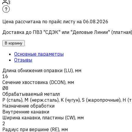
3
Цена рассчитана по прайс листу на
06.08.2026
Доставка до ПВЗ "СДЭК" или "Деловые Линии" (платная
В корзину
Основные параметры
Отзывы
Длина обнижения оправки (LU), мм
16
Сечение хвостовика (DCON), мм
Ø8
Обрабатываемый металл
Р (сталь)
,
M (нерж.сталь)
,
K (чугун)
,
S (жаропрочные)
,
H (
Назначение обработки
Внутренние канавки
Ширина канавки, пластины (CW), мм
2
Радиус при вершине (RE), мм