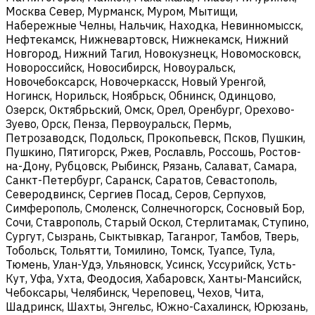
Москва Север, Мурманск, Муром, Мытищи,
Набережные Челны, Нальчик, Находка, Невинномысск,
Нефтекамск, Нижневартовск, Нижнекамск, Нижний
Новгород, Нижний Тагил, Новокузнецк, Новомосковск,
Новороссийск, Новосибирск, Новоуральск,
Новочебоксарск, Новочеркасск, Новый Уренгой,
Ногинск, Норильск, Ноябрьск, Обнинск, Одинцово,
Озерск, Октябрьский, Омск, Орел, Оренбург, Орехово-
Зуево, Орск, Пенза, Первоуральск, Пермь,
Петрозаводск, Подольск, Прокопьевск, Псков, Пушкин,
Пушкино, Пятигорск, Ржев, Рославль, Россошь, Ростов-
на-Дону, Рубцовск, Рыбинск, Рязань, Салават, Самара,
Санкт-Петербург, Саранск, Саратов, Севастополь,
Северодвинск, Сергиев Посад, Серов, Серпухов,
Симферополь, Смоленск, Солнечногорск, Сосновый Бор,
Сочи, Ставрополь, Старый Оскол, Стерлитамак, Ступино,
Сургут, Сызрань, Сыктывкар, Таганрог, Тамбов, Тверь,
Тобольск, Тольятти, Томилино, Томск, Туапсе, Тула,
Тюмень, Улан-Удэ, Ульяновск, Усинск, Уссурийск, Усть-
Кут, Уфа, Ухта, Феодосия, Хабаровск, Ханты-Мансийск,
Чебоксары, Челябинск, Череповец, Чехов, Чита,
Шадринск, Шахты, Энгельс, Южно-Сахалинск, Юрюзань,