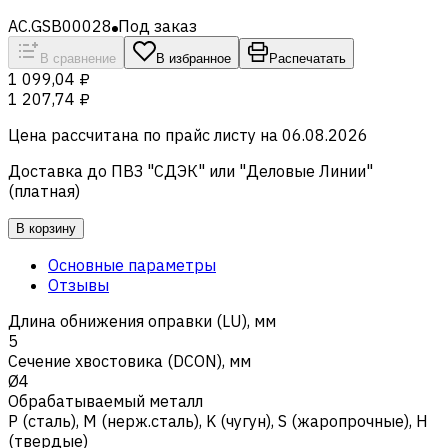
AC.GSB00028
Под заказ
В сравнение
В избранное
Распечатать
1 099,04 ₽
1 207,74 ₽
Цена рассчитана по прайс листу на
06.08.2026
Доставка до ПВЗ "СДЭК" или "Деловые Линии"
(платная)
В корзину
Основные параметры
Отзывы
Длина обнижения оправки (LU), мм
5
Сечение хвостовика (DCON), мм
Ø4
Обрабатываемый металл
Р (сталь)
,
M (нерж.сталь)
,
K (чугун)
,
S (жаропрочные)
,
H
(твердые)