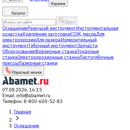
Корзина
Каталог
Поиск
Оснащение
Режущий инструмент
Инструментальная
оснастка
Крепление заготовки
СОЖ, масла
Для
электроэрозии
Для лазера
Измерительный
инструмент
Гибочный инструмент
Запчасти
Оборудование
Фрезерные станки
Токарные
станки
Электроэрозионные станки
Листогибочные
прессы
Лазерные станки
Обратный звонок
07.08.2026, 16:15
Email
:
info@abamet.ru
Телефон
:
8-800-600-52-83
Главная
Оснащение