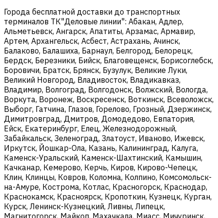
Города бесплатной доставки до транспортных
терминалов ТК"Деловые линии": Абакан, Адлер,
Альметьевск, Ангарск, Апатиты, Арзамас, Армавир,
Артем, Архангельск, Асбест, Астрахань, Ачинск,
Балаково, Балашиха, Барнаул, Белгород, Белорецк,
Бердск, Березники, Бийск, Благовещенск, Борисоглебск,
Боровичи, Братск, Брянск, Бузулук, Великие Луки,
Великий Новгород, Владивосток, Владикавказ,
Владимир, Волгоград, Волгодонск, Волжский, Вологда,
Воркута, Воронеж, Воскресенск, Воткинск, Всеволожск,
Выборг, Гатчина, Глазов, Горелово, Грозный, Дзержинск,
Димитровград, Дмитров, Домодедово, Евпатория,
Ейск, Екатеринбург, Елец, Железнодорожный,
Забайкальск, Зеленоград, Златоуст, Иваново, Ижевск,
Иркутск, Йошкар-Ола, Казань, Калининград, Калуга,
Каменск-Уральский, Каменск-Шахтинский, Камышин,
Качканар, Кемерово, Керчь, Киров, Кирово-Чепецк,
Клин, Клинцы, Ковров, Коломна, Колпино, Комсомольск-
на-Амуре, Кострома, Котлас, Красногорск, Краснодар,
Краснокамск, Красноярск, Кропоткин, Кузнецк, Курган,
Курск, Ленинск-Кузнецкий, Ливны, Липецк,
Магнитогорск, Майкоп, Махачкала, Миасс, Мичуринск,