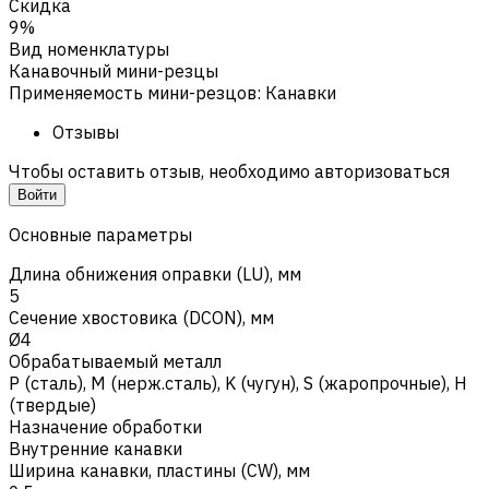
Скидка
9%
Вид номенклатуры
Канавочный мини-резцы
Применяемость мини-резцов
:
Канавки
Отзывы
Чтобы оставить отзыв, необходимо авторизоваться
Войти
Основные параметры
Длина обнижения оправки (LU), мм
5
Сечение хвостовика (DCON), мм
Ø4
Обрабатываемый металл
Р (сталь)
,
M (нерж.сталь)
,
K (чугун)
,
S (жаропрочные)
,
H
(твердые)
Назначение обработки
Внутренние канавки
Ширина канавки, пластины (CW), мм