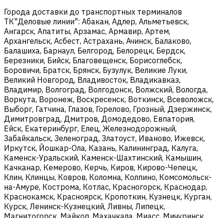
Города доставки до транспортных терминалов
ТК"Деловые линии": Абакан, Адлер, Альметьевск,
Ангарск, Апатиты, Арзамас, Армавир, Артем,
Архангельск, Асбест, Астрахань, Ачинск, Балаково,
Балашиха, Барнаул, Белгород, Белорецк, Бердск,
Березники, Бийск, Благовещенск, Борисоглебск,
Боровичи, Братск, Брянск, Бузулук, Великие Луки,
Великий Новгород, Владивосток, Владикавказ,
Владимир, Волгоград, Волгодонск, Волжский, Вологда,
Воркута, Воронеж, Воскресенск, Воткинск, Всеволожск,
Выборг, Гатчина, Глазов, Горелово, Грозный, Дзержинск,
Димитровград, Дмитров, Домодедово, Евпатория,
Ейск, Екатеринбург, Елец, Железнодорожный,
Забайкальск, Зеленоград, Златоуст, Иваново, Ижевск,
Иркутск, Йошкар-Ола, Казань, Калининград, Калуга,
Каменск-Уральский, Каменск-Шахтинский, Камышин,
Качканар, Кемерово, Керчь, Киров, Кирово-Чепецк,
Клин, Клинцы, Ковров, Коломна, Колпино, Комсомольск-
на-Амуре, Кострома, Котлас, Красногорск, Краснодар,
Краснокамск, Красноярск, Кропоткин, Кузнецк, Курган,
Курск, Ленинск-Кузнецкий, Ливны, Липецк,
Магнитогорск, Майкоп, Махачкала, Миасс, Мичуринск,