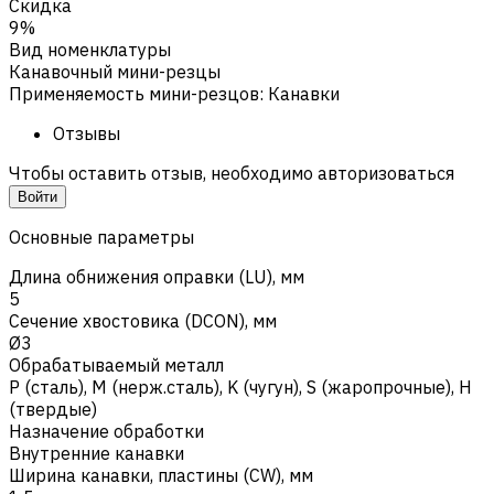
Скидка
9%
Вид номенклатуры
Канавочный мини-резцы
Применяемость мини-резцов
:
Канавки
Отзывы
Чтобы оставить отзыв, необходимо авторизоваться
Войти
Основные параметры
Длина обнижения оправки (LU), мм
5
Сечение хвостовика (DCON), мм
Ø3
Обрабатываемый металл
Р (сталь)
,
M (нерж.сталь)
,
K (чугун)
,
S (жаропрочные)
,
H
(твердые)
Назначение обработки
Внутренние канавки
Ширина канавки, пластины (CW), мм