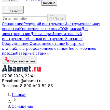
Корзина
Каталог
Поиск
Оснащение
Режущий инструмент
Инструментальная
оснастка
Крепление заготовки
СОЖ, масла
Для
электроэрозии
Для лазера
Измерительный
инструмент
Гибочный инструмент
Запчасти
Оборудование
Фрезерные станки
Токарные
станки
Электроэрозионные станки
Листогибочные
прессы
Лазерные станки
Обратный звонок
07.08.2026, 22:41
Email
:
info@abamet.ru
Телефон
:
8-800-600-52-83
Главная
Оснащение