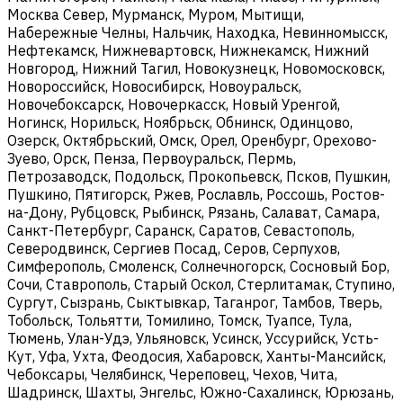
Москва Север, Мурманск, Муром, Мытищи,
Набережные Челны, Нальчик, Находка, Невинномысск,
Нефтекамск, Нижневартовск, Нижнекамск, Нижний
Новгород, Нижний Тагил, Новокузнецк, Новомосковск,
Новороссийск, Новосибирск, Новоуральск,
Новочебоксарск, Новочеркасск, Новый Уренгой,
Ногинск, Норильск, Ноябрьск, Обнинск, Одинцово,
Озерск, Октябрьский, Омск, Орел, Оренбург, Орехово-
Зуево, Орск, Пенза, Первоуральск, Пермь,
Петрозаводск, Подольск, Прокопьевск, Псков, Пушкин,
Пушкино, Пятигорск, Ржев, Рославль, Россошь, Ростов-
на-Дону, Рубцовск, Рыбинск, Рязань, Салават, Самара,
Санкт-Петербург, Саранск, Саратов, Севастополь,
Северодвинск, Сергиев Посад, Серов, Серпухов,
Симферополь, Смоленск, Солнечногорск, Сосновый Бор,
Сочи, Ставрополь, Старый Оскол, Стерлитамак, Ступино,
Сургут, Сызрань, Сыктывкар, Таганрог, Тамбов, Тверь,
Тобольск, Тольятти, Томилино, Томск, Туапсе, Тула,
Тюмень, Улан-Удэ, Ульяновск, Усинск, Уссурийск, Усть-
Кут, Уфа, Ухта, Феодосия, Хабаровск, Ханты-Мансийск,
Чебоксары, Челябинск, Череповец, Чехов, Чита,
Шадринск, Шахты, Энгельс, Южно-Сахалинск, Юрюзань,