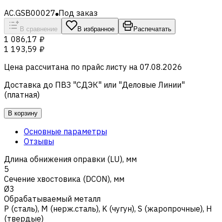
AC.GSB00027
Под заказ
В сравнение
В избранное
Распечатать
1 086,17 ₽
1 193,59 ₽
Цена рассчитана по прайс листу на
07.08.2026
Доставка до ПВЗ "СДЭК" или "Деловые Линии"
(платная)
В корзину
Основные параметры
Отзывы
Длина обнижения оправки (LU), мм
5
Сечение хвостовика (DCON), мм
Ø3
Обрабатываемый металл
Р (сталь)
,
M (нерж.сталь)
,
K (чугун)
,
S (жаропрочные)
,
H
(твердые)