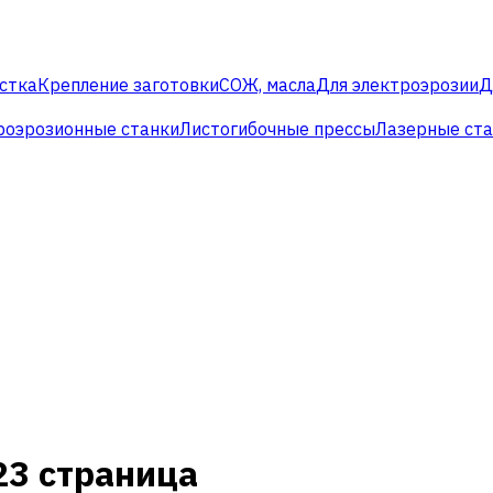
стка
Крепление заготовки
СОЖ, масла
Для электроэрозии
Д
роэрозионные станки
Листогибочные прессы
Лазерные ст
23 страница