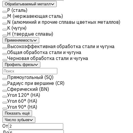
Обрабатываемый металл
Р (сталь)
M (нержавеющая сталь)
N (алюминий и прочие сплавы цветных металлов)
K (чугун)
H (твердые сплавы)
Применяемость
Высокоэффективная обработка стали и чугуна
Общая обработка стали и чугуна
Черновая обработка стали и чугуна
Профиль фрезы
Прямоугольный (SQ)
Радиус при вершине (CR)
Сферический (BN)
Угол 120° (HA)
Угол 60° (HA)
Угол 90° (HA)
Показать ещё
Число зубьев
От
До