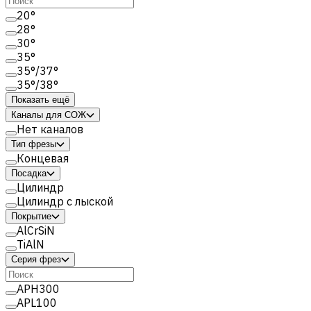
20°
28°
30°
35°
35°/37°
35°/38°
Показать ещё
Каналы для СОЖ
Нет каналов
Тип фрезы
Концевая
Посадка
Цилиндр
Цилиндр с лыской
Покрытие
AlCrSiN
TiAlN
Серия фрез
APH300
APL100