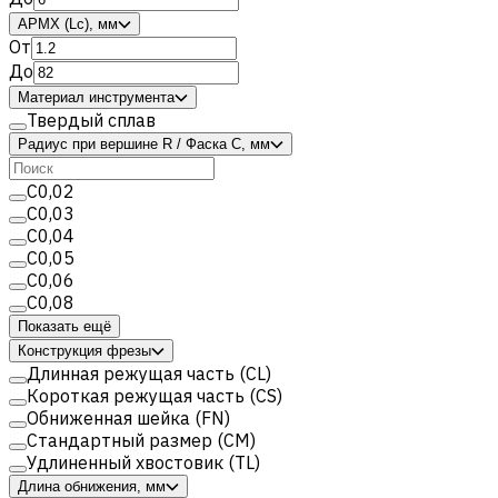
APMX (Lc), мм
От
До
Материал инструмента
Твердый сплав
Радиус при вершине R / Фаска C, мм
C0,02
C0,03
C0,04
C0,05
C0,06
C0,08
Показать ещё
Конструкция фрезы
Длинная режущая часть (CL)
Короткая режущая часть (CS)
Обниженная шейка (FN)
Стандартный размер (CM)
Удлиненный хвостовик (TL)
Длина обнижения, мм