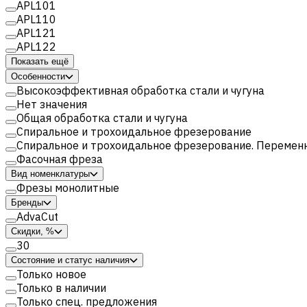
APL101
APL110
APL121
APL122
Показать ещё
Особенности
Высокоэффективная обработка стали и чугуна
Нет значения
Общая обработка стали и чугуна
Спиральное и трохоидальное фрезерование
Спиральное и трохоидальное фрезерование. Переменн
Фасочная фреза
Вид номенклатуры
Фрезы монолитные
Бренды
AdvaCut
Скидки, %
30
Состояние и статус наличия
Только новое
Только в наличии
Только спец. предложения