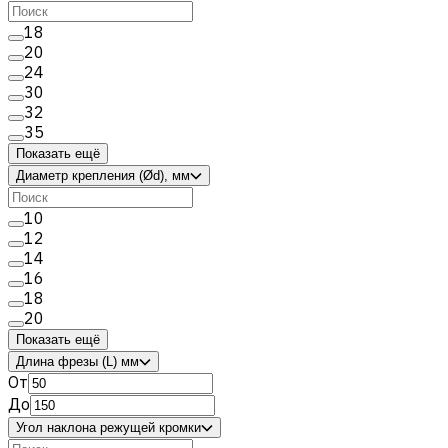
18
20
24
30
32
35
Показать ещё
Диаметр крепления (Ød), мм
10
12
14
16
18
20
Показать ещё
Длина фрезы (L) мм
От
До
Угол наклона режущей кромки