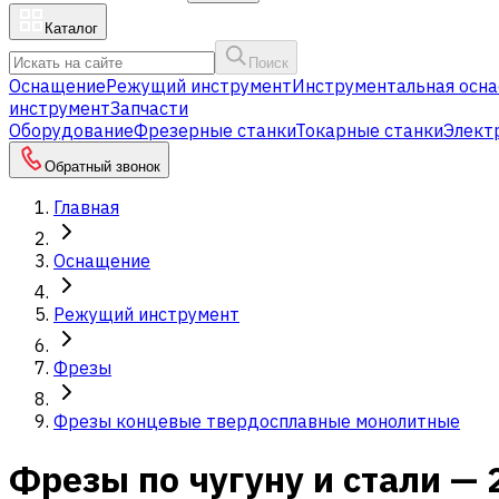
Каталог
Поиск
Оснащение
Режущий инструмент
Инструментальная осна
инструмент
Запчасти
Оборудование
Фрезерные станки
Токарные станки
Элект
Обратный звонок
Главная
Оснащение
Режущий инструмент
Фрезы
Фрезы концевые твердосплавные монолитные
Фрезы по чугуну и стали — 