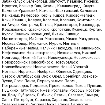
Забайкальск, Зеленоград, Златоуст, Иваново, Ижевск,
Иркутск, Йошкар-Ола, Казань, Калининград, Калуга,
Каменск-Уральский, Каменск-Шахтинский, Камышин,
Качканар, Кемерово, Керчь, Киров, Кирово-Чепецк,
Клин, Клинцы, Ковров, Коломна, Колпино, Комсомольск-
на-Амуре, Кострома, Котлас, Красногорск, Краснодар,
Краснокамск, Красноярск, Кропоткин, Кузнецк, Курган,
Курск, Ленинск-Кузнецкий, Ливны, Липецк,
Магнитогорск, Майкоп, Махачкала, Миасс, Мичуринск,
Москва Север, Мурманск, Муром, Мытищи,
Набережные Челны, Нальчик, Находка, Невинномысск,
Нефтекамск, Нижневартовск, Нижнекамск, Нижний
Новгород, Нижний Тагил, Новокузнецк, Новомосковск,
Новороссийск, Новосибирск, Новоуральск,
Новочебоксарск, Новочеркасск, Новый Уренгой,
Ногинск, Норильск, Ноябрьск, Обнинск, Одинцово,
Озерск, Октябрьский, Омск, Орел, Оренбург, Орехово-
Зуево, Орск, Пенза, Первоуральск, Пермь,
Петрозаводск, Подольск, Прокопьевск, Псков, Пушкин,
Пушкино, Пятигорск, Ржев, Рославль, Россошь, Ростов-
на-Дону, Рубцовск, Рыбинск, Рязань, Салават, Самара,
Санкт-Петербург, Саранск, Саратов, Севастополь,
Северодвинск, Сергиев Посад, Серов, Серпухов,