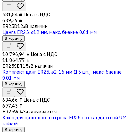
581,84 ₽
Цена с НДС
639,39 ₽
ER25D12
В наличии
Цанга ER25, ø12 мм, макс. биение 0,01 мм
В корзину
10 796,94 ₽
Цена с НДС
11 864,77 ₽
ER25SET15
В наличии
Комплект цанг ER25, ø2-16 мм (15 шт.), макс. биение
0,01 мм
В корзину
634,66 ₽
Цена с НДС
697,43 ₽
ER25WR
Заканчивается
Ключ для цангового патрона ER25 со стандартной UM
гайкой
В корзину