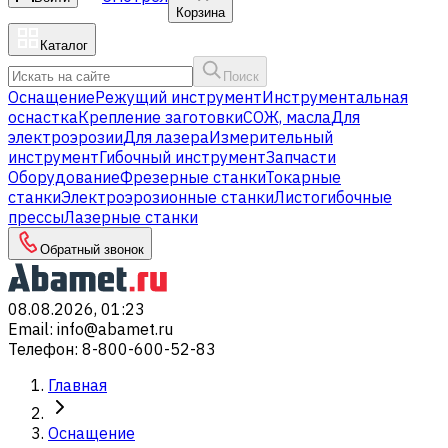
Корзина
Каталог
Поиск
Оснащение
Режущий инструмент
Инструментальная
оснастка
Крепление заготовки
СОЖ, масла
Для
электроэрозии
Для лазера
Измерительный
инструмент
Гибочный инструмент
Запчасти
Оборудование
Фрезерные станки
Токарные
станки
Электроэрозионные станки
Листогибочные
прессы
Лазерные станки
Обратный звонок
08.08.2026, 01:23
Email
:
info@abamet.ru
Телефон
:
8-800-600-52-83
Главная
Оснащение