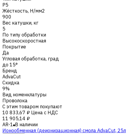
P5
Жёсткость, Н/мм2
900
Вес катушки, кг
5
По типу обработки
Высокоскоростная
Покрытие
Да
Угловая обработка, град
до 15°
Бренд
AdvaCut
Скидка
9%
Вид номенклатуры
Проволока
С этим товаром покупают
10 833,67 ₽
Цена с НДС
11 905,14 ₽
AR-1
В наличии
Ионообменная (деионизационная) смола AdvaСut, 25л