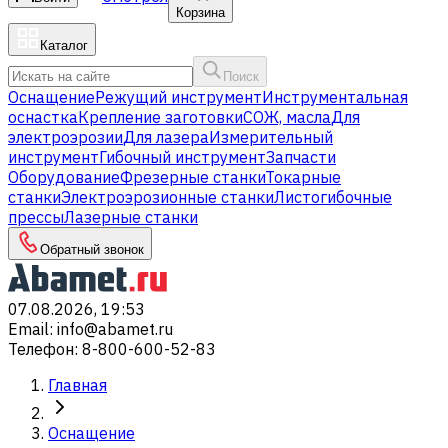
Корзина
Каталог
Поиск
Оснащение
Режущий инструмент
Инструментальная
оснастка
Крепление заготовки
СОЖ, масла
Для
электроэрозии
Для лазера
Измерительный
инструмент
Гибочный инструмент
Запчасти
Оборудование
Фрезерные станки
Токарные
станки
Электроэрозионные станки
Листогибочные
прессы
Лазерные станки
Обратный звонок
07.08.2026, 19:53
Email
:
info@abamet.ru
Телефон
:
8-800-600-52-83
Главная
Оснащение