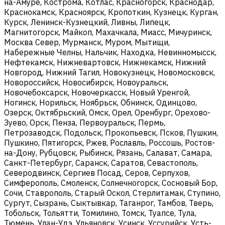
на-Амуре, Кострома, Котлас, Красногорск, Краснодар,
Краснокамск, Красноярск, Кропоткин, Кузнецк, Курган,
Курск, Ленинск-Кузнецкий, Ливны, Липецк,
Магнитогорск, Майкоп, Махачкала, Миасс, Мичуринск,
Москва Север, Мурманск, Муром, Мытищи,
Набережные Челны, Нальчик, Находка, Невинномысск,
Нефтекамск, Нижневартовск, Нижнекамск, Нижний
Новгород, Нижний Тагил, Новокузнецк, Новомосковск,
Новороссийск, Новосибирск, Новоуральск,
Новочебоксарск, Новочеркасск, Новый Уренгой,
Ногинск, Норильск, Ноябрьск, Обнинск, Одинцово,
Озерск, Октябрьский, Омск, Орел, Оренбург, Орехово-
Зуево, Орск, Пенза, Первоуральск, Пермь,
Петрозаводск, Подольск, Прокопьевск, Псков, Пушкин,
Пушкино, Пятигорск, Ржев, Рославль, Россошь, Ростов-
на-Дону, Рубцовск, Рыбинск, Рязань, Салават, Самара,
Санкт-Петербург, Саранск, Саратов, Севастополь,
Северодвинск, Сергиев Посад, Серов, Серпухов,
Симферополь, Смоленск, Солнечногорск, Сосновый Бор,
Сочи, Ставрополь, Старый Оскол, Стерлитамак, Ступино,
Сургут, Сызрань, Сыктывкар, Таганрог, Тамбов, Тверь,
Тобольск, Тольятти, Томилино, Томск, Туапсе, Тула,
Тюмень, Улан-Удэ, Ульяновск, Усинск, Уссурийск, Усть-