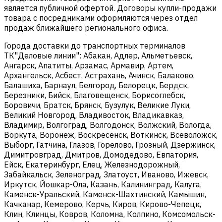
является публичной офертой. Договоры купли-продажи
товара с посредниками оформляются через отдел
продаж ближайшего регионального офиса.
Города доставки до транспортных терминалов
ТК"Деловые линии": Абакан, Адлер, Альметьевск,
Ангарск, Апатиты, Арзамас, Армавир, Артем,
Архангельск, Асбест, Астрахань, Ачинск, Балаково,
Балашиха, Барнаул, Белгород, Белорецк, Бердск,
Березники, Бийск, Благовещенск, Борисоглебск,
Боровичи, Братск, Брянск, Бузулук, Великие Луки,
Великий Новгород, Владивосток, Владикавказ,
Владимир, Волгоград, Волгодонск, Волжский, Вологда,
Воркута, Воронеж, Воскресенск, Воткинск, Всеволожск,
Выборг, Гатчина, Глазов, Горелово, Грозный, Дзержинск,
Димитровград, Дмитров, Домодедово, Евпатория,
Ейск, Екатеринбург, Елец, Железнодорожный,
Забайкальск, Зеленоград, Златоуст, Иваново, Ижевск,
Иркутск, Йошкар-Ола, Казань, Калининград, Калуга,
Каменск-Уральский, Каменск-Шахтинский, Камышин,
Качканар, Кемерово, Керчь, Киров, Кирово-Чепецк,
Клин, Клинцы, Ковров, Коломна, Колпино, Комсомольск-