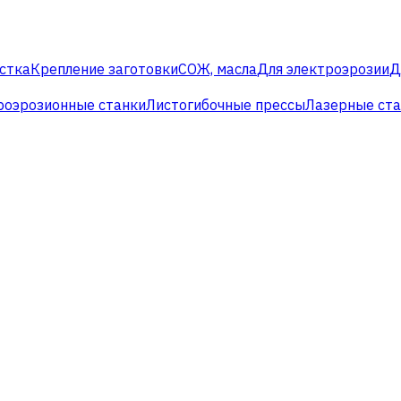
стка
Крепление заготовки
СОЖ, масла
Для электроэрозии
Д
роэрозионные станки
Листогибочные прессы
Лазерные ст