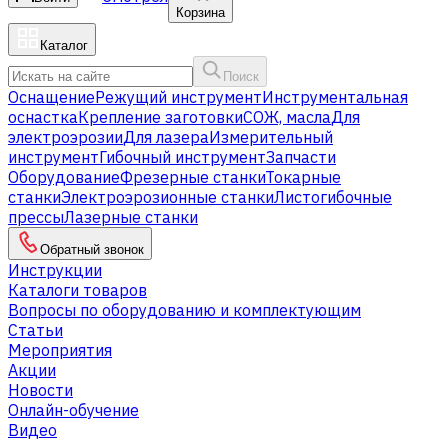
Корзина
Каталог
Поиск
Оснащение
Режущий инструмент
Инструментальная
оснастка
Крепление заготовки
СОЖ, масла
Для
электроэрозии
Для лазера
Измерительный
инструмент
Гибочный инструмент
Запчасти
Оборудование
Фрезерные станки
Токарные
станки
Электроэрозионные станки
Листогибочные
прессы
Лазерные станки
Обратный звонок
Инструкции
Каталоги товаров
Вопросы по оборудованию и комплектующим
Статьи
Мероприятия
Акции
Новости
Онлайн-обучение
Видео