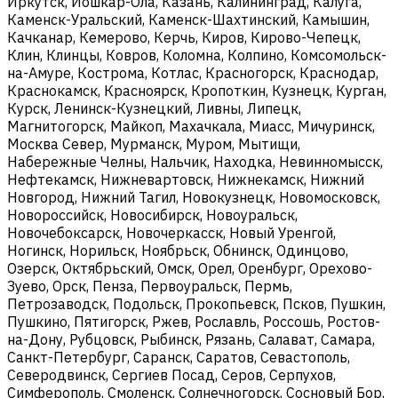
Иркутск, Йошкар-Ола, Казань, Калининград, Калуга,
Каменск-Уральский, Каменск-Шахтинский, Камышин,
Качканар, Кемерово, Керчь, Киров, Кирово-Чепецк,
Клин, Клинцы, Ковров, Коломна, Колпино, Комсомольск-
на-Амуре, Кострома, Котлас, Красногорск, Краснодар,
Краснокамск, Красноярск, Кропоткин, Кузнецк, Курган,
Курск, Ленинск-Кузнецкий, Ливны, Липецк,
Магнитогорск, Майкоп, Махачкала, Миасс, Мичуринск,
Москва Север, Мурманск, Муром, Мытищи,
Набережные Челны, Нальчик, Находка, Невинномысск,
Нефтекамск, Нижневартовск, Нижнекамск, Нижний
Новгород, Нижний Тагил, Новокузнецк, Новомосковск,
Новороссийск, Новосибирск, Новоуральск,
Новочебоксарск, Новочеркасск, Новый Уренгой,
Ногинск, Норильск, Ноябрьск, Обнинск, Одинцово,
Озерск, Октябрьский, Омск, Орел, Оренбург, Орехово-
Зуево, Орск, Пенза, Первоуральск, Пермь,
Петрозаводск, Подольск, Прокопьевск, Псков, Пушкин,
Пушкино, Пятигорск, Ржев, Рославль, Россошь, Ростов-
на-Дону, Рубцовск, Рыбинск, Рязань, Салават, Самара,
Санкт-Петербург, Саранск, Саратов, Севастополь,
Северодвинск, Сергиев Посад, Серов, Серпухов,
Симферополь, Смоленск, Солнечногорск, Сосновый Бор,