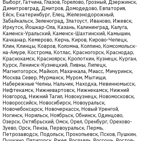
Выборг, Гатчина, Глазов, Горелово, Грозный, Дзержинск,
Димитровград, Дмитров, Домодедово, Евпатория,
Ейск, Екатеринбург, Елец, Железнодорожный,
Забайкальск, Зеленоград, Златоуст, Иваново, Ижевск,
Иркутск, Йошкар-Ола, Казань, Калининград, Калуга,
Каменск-Уральский, Каменск-Шахтинский, Камышин,
Качканар, Кемерово, Керчь, Киров, Кирово-Чепецк,
Клин, Клинцы, Ковров, Коломна, Колпино, Комсомольск-
на-Амуре, Кострома, Котлас, Красногорск, Краснодар,
Краснокамск, Красноярск, Кропоткин, Кузнецк, Курган,
Курск, Ленинск-Кузнецкий, Ливны, Липецк,
Магнитогорск, Майкоп, Махачкала, Миасс, Мичуринск,
Москва Север, Мурманск, Муром, Мытищи,
Набережные Челны, Нальчик, Находка, Невинномысск,
Нефтекамск, Нижневартовск, Нижнекамск, Нижний
Новгород, Нижний Тагил, Новокузнецк, Новомосковск,
Новороссийск, Новосибирск, Новоуральск,
Новочебоксарск, Новочеркасск, Новый Уренгой,
Ногинск, Норильск, Ноябрьск, Обнинск, Одинцово,
Озерск, Октябрьский, Омск, Орел, Оренбург, Орехово-
Зуево, Орск, Пенза, Первоуральск, Пермь,
Петрозаводск, Подольск, Прокопьевск, Псков, Пушкин,
Пушкино, Пятигорск, Ржев, Рославль, Россошь, Ростов-