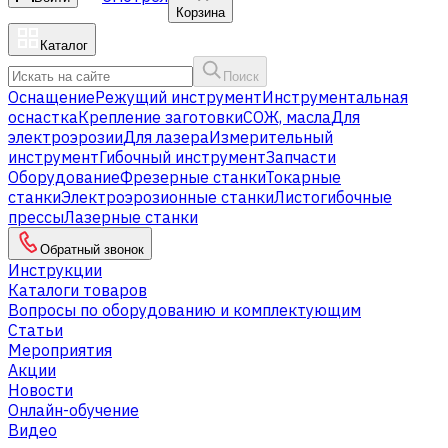
Корзина
Каталог
Поиск
Оснащение
Режущий инструмент
Инструментальная
оснастка
Крепление заготовки
СОЖ, масла
Для
электроэрозии
Для лазера
Измерительный
инструмент
Гибочный инструмент
Запчасти
Оборудование
Фрезерные станки
Токарные
станки
Электроэрозионные станки
Листогибочные
прессы
Лазерные станки
Обратный звонок
Инструкции
Каталоги товаров
Вопросы по оборудованию и комплектующим
Статьи
Мероприятия
Акции
Новости
Онлайн-обучение
Видео