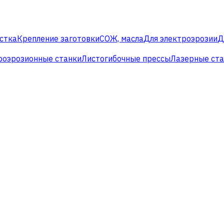
стка
Крепление заготовки
СОЖ, масла
Для электроэрозии
Д
роэрозионные станки
Листогибочные прессы
Лазерные ст