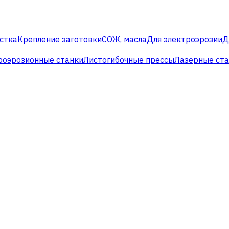
стка
Крепление заготовки
СОЖ, масла
Для электроэрозии
Д
роэрозионные станки
Листогибочные прессы
Лазерные ст