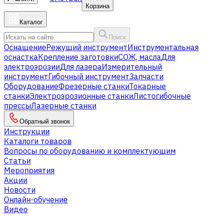
Корзина
Каталог
Поиск
Оснащение
Режущий инструмент
Инструментальная
оснастка
Крепление заготовки
СОЖ, масла
Для
электроэрозии
Для лазера
Измерительный
инструмент
Гибочный инструмент
Запчасти
Оборудование
Фрезерные станки
Токарные
станки
Электроэрозионные станки
Листогибочные
прессы
Лазерные станки
Обратный звонок
Инструкции
Каталоги товаров
Вопросы по оборудованию и комплектующим
Статьи
Мероприятия
Акции
Новости
Онлайн-обучение
Видео