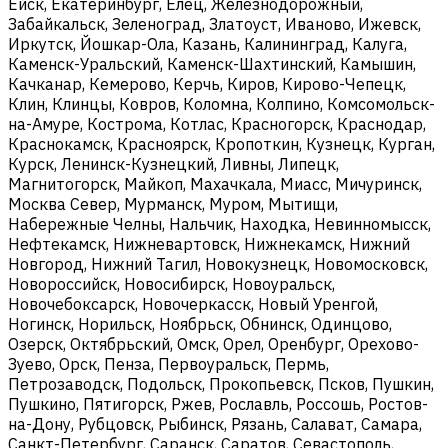
Ейск, Екатеринбург, Елец, Железнодорожный,
Забайкальск, Зеленоград, Златоуст, Иваново, Ижевск,
Иркутск, Йошкар-Ола, Казань, Калининград, Калуга,
Каменск-Уральский, Каменск-Шахтинский, Камышин,
Качканар, Кемерово, Керчь, Киров, Кирово-Чепецк,
Клин, Клинцы, Ковров, Коломна, Колпино, Комсомольск-
на-Амуре, Кострома, Котлас, Красногорск, Краснодар,
Краснокамск, Красноярск, Кропоткин, Кузнецк, Курган,
Курск, Ленинск-Кузнецкий, Ливны, Липецк,
Магнитогорск, Майкоп, Махачкала, Миасс, Мичуринск,
Москва Север, Мурманск, Муром, Мытищи,
Набережные Челны, Нальчик, Находка, Невинномысск,
Нефтекамск, Нижневартовск, Нижнекамск, Нижний
Новгород, Нижний Тагил, Новокузнецк, Новомосковск,
Новороссийск, Новосибирск, Новоуральск,
Новочебоксарск, Новочеркасск, Новый Уренгой,
Ногинск, Норильск, Ноябрьск, Обнинск, Одинцово,
Озерск, Октябрьский, Омск, Орел, Оренбург, Орехово-
Зуево, Орск, Пенза, Первоуральск, Пермь,
Петрозаводск, Подольск, Прокопьевск, Псков, Пушкин,
Пушкино, Пятигорск, Ржев, Рославль, Россошь, Ростов-
на-Дону, Рубцовск, Рыбинск, Рязань, Салават, Самара,
Санкт-Петербург, Саранск, Саратов, Севастополь,