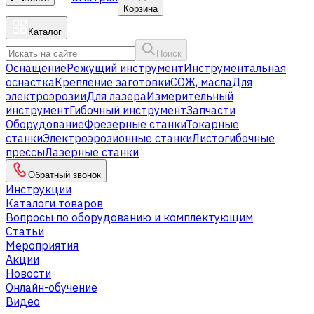
Корзина
Каталог
Поиск
Оснащение
Режущий инструмент
Инструментальная
оснастка
Крепление заготовки
СОЖ, масла
Для
электроэрозии
Для лазера
Измерительный
инструмент
Гибочный инструмент
Запчасти
Оборудование
Фрезерные станки
Токарные
станки
Электроэрозионные станки
Листогибочные
прессы
Лазерные станки
Обратный звонок
Инструкции
Каталоги товаров
Вопросы по оборудованию и комплектующим
Статьи
Мероприятия
Акции
Новости
Онлайн-обучение
Видео