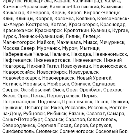
Иркутск, Йошкар-Ола, Казань, Калининград, Калуга,
Каменск-Уральский, Каменск-Шахтинский, Камышин,
Качканар, Кемерово, Керчь, Киров, Кирово-Чепецк,
Клин, Клинцы, Ковров, Коломна, Колпино, Комсомольск-
на-Амуре, Кострома, Котлас, Красногорск, Краснодар,
Краснокамск, Красноярск, Кропоткин, Кузнецк, Курган,
Курск, Ленинск-Кузнецкий, Ливны, Липецк,
Магнитогорск, Майкоп, Махачкала, Миасс, Мичуринск,
Москва Север, Мурманск, Муром, Мытищи,
Набережные Челны, Нальчик, Находка, Невинномысск,
Нефтекамск, Нижневартовск, Нижнекамск, Нижний
Новгород, Нижний Тагил, Новокузнецк, Новомосковск,
Новороссийск, Новосибирск, Новоуральск,
Новочебоксарск, Новочеркасск, Новый Уренгой,
Ногинск, Норильск, Ноябрьск, Обнинск, Одинцово,
Озерск, Октябрьский, Омск, Орел, Оренбург, Орехово-
Зуево, Орск, Пенза, Первоуральск, Пермь,
Петрозаводск, Подольск, Прокопьевск, Псков, Пушкин,
Пушкино, Пятигорск, Ржев, Рославль, Россошь, Ростов-
на-Дону, Рубцовск, Рыбинск, Рязань, Салават, Самара,
Санкт-Петербург, Саранск, Саратов, Севастополь,
Северодвинск, Сергиев Посад, Серов, Серпухов,
Симферополь, Смоленск, Солнечногорск, Сосновый Бор,