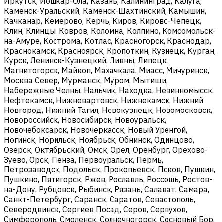
Иркутск, Йошкар-Ола, Казань, Калининград, Калуга,
Каменск-Уральский, Каменск-Шахтинский, Камышин,
Качканар, Кемерово, Керчь, Киров, Кирово-Чепецк,
Клин, Клинцы, Ковров, Коломна, Колпино, Комсомольск-
на-Амуре, Кострома, Котлас, Красногорск, Краснодар,
Краснокамск, Красноярск, Кропоткин, Кузнецк, Курган,
Курск, Ленинск-Кузнецкий, Ливны, Липецк,
Магнитогорск, Майкоп, Махачкала, Миасс, Мичуринск,
Москва Север, Мурманск, Муром, Мытищи,
Набережные Челны, Нальчик, Находка, Невинномысск,
Нефтекамск, Нижневартовск, Нижнекамск, Нижний
Новгород, Нижний Тагил, Новокузнецк, Новомосковск,
Новороссийск, Новосибирск, Новоуральск,
Новочебоксарск, Новочеркасск, Новый Уренгой,
Ногинск, Норильск, Ноябрьск, Обнинск, Одинцово,
Озерск, Октябрьский, Омск, Орел, Оренбург, Орехово-
Зуево, Орск, Пенза, Первоуральск, Пермь,
Петрозаводск, Подольск, Прокопьевск, Псков, Пушкин,
Пушкино, Пятигорск, Ржев, Рославль, Россошь, Ростов-
на-Дону, Рубцовск, Рыбинск, Рязань, Салават, Самара,
Санкт-Петербург, Саранск, Саратов, Севастополь,
Северодвинск, Сергиев Посад, Серов, Серпухов,
Симферополь, Смоленск, Солнечногорск, Сосновый Бор,