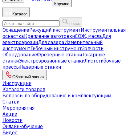
Корзина
Каталог
Поиск
Оснащение
Режущий инструмент
Инструментальная
оснастка
Крепление заготовки
СОЖ, масла
Для
электроэрозии
Для лазера
Измерительный
инструмент
Гибочный инструмент
Запчасти
Оборудование
Фрезерные станки
Токарные
станки
Электроэрозионные станки
Листогибочные
прессы
Лазерные станки
Обратный звонок
Инструкции
Каталоги товаров
Вопросы по оборудованию и комплектующим
Статьи
Мероприятия
Акции
Новости
Онлайн-обучение
Видео