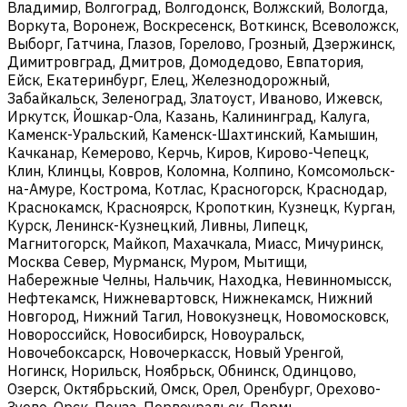
Владимир, Волгоград, Волгодонск, Волжский, Вологда,
Воркута, Воронеж, Воскресенск, Воткинск, Всеволожск,
Выборг, Гатчина, Глазов, Горелово, Грозный, Дзержинск,
Димитровград, Дмитров, Домодедово, Евпатория,
Ейск, Екатеринбург, Елец, Железнодорожный,
Забайкальск, Зеленоград, Златоуст, Иваново, Ижевск,
Иркутск, Йошкар-Ола, Казань, Калининград, Калуга,
Каменск-Уральский, Каменск-Шахтинский, Камышин,
Качканар, Кемерово, Керчь, Киров, Кирово-Чепецк,
Клин, Клинцы, Ковров, Коломна, Колпино, Комсомольск-
на-Амуре, Кострома, Котлас, Красногорск, Краснодар,
Краснокамск, Красноярск, Кропоткин, Кузнецк, Курган,
Курск, Ленинск-Кузнецкий, Ливны, Липецк,
Магнитогорск, Майкоп, Махачкала, Миасс, Мичуринск,
Москва Север, Мурманск, Муром, Мытищи,
Набережные Челны, Нальчик, Находка, Невинномысск,
Нефтекамск, Нижневартовск, Нижнекамск, Нижний
Новгород, Нижний Тагил, Новокузнецк, Новомосковск,
Новороссийск, Новосибирск, Новоуральск,
Новочебоксарск, Новочеркасск, Новый Уренгой,
Ногинск, Норильск, Ноябрьск, Обнинск, Одинцово,
Озерск, Октябрьский, Омск, Орел, Оренбург, Орехово-
Зуево, Орск, Пенза, Первоуральск, Пермь,