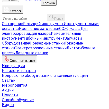
Корзина
Каталог
Поиск
Оснащение
Режущий инструмент
Инструментальная
оснастка
Крепление заготовки
СОЖ, масла
Для
электроэрозии
Для лазера
Измерительный
инструмент
Гибочный инструмент
Запчасти
Оборудование
Фрезерные станки
Токарные
станки
Электроэрозионные станки
Листогибочные
прессы
Лазерные станки
Обратный звонок
Инструкции
Каталоги товаров
Вопросы по оборудованию и комплектующим
Статьи
Мероприятия
Акции
Новости
Онлайн-обучение
Видео