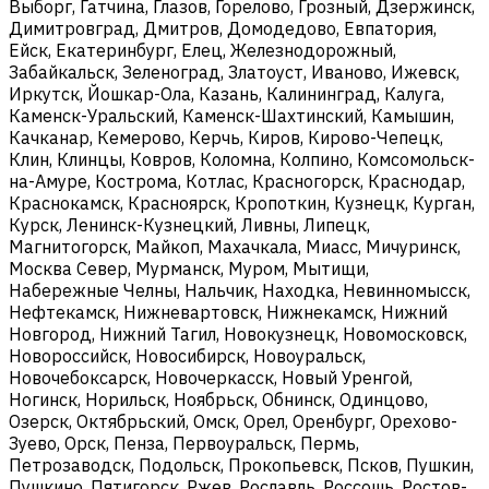
Выборг, Гатчина, Глазов, Горелово, Грозный, Дзержинск,
Димитровград, Дмитров, Домодедово, Евпатория,
Ейск, Екатеринбург, Елец, Железнодорожный,
Забайкальск, Зеленоград, Златоуст, Иваново, Ижевск,
Иркутск, Йошкар-Ола, Казань, Калининград, Калуга,
Каменск-Уральский, Каменск-Шахтинский, Камышин,
Качканар, Кемерово, Керчь, Киров, Кирово-Чепецк,
Клин, Клинцы, Ковров, Коломна, Колпино, Комсомольск-
на-Амуре, Кострома, Котлас, Красногорск, Краснодар,
Краснокамск, Красноярск, Кропоткин, Кузнецк, Курган,
Курск, Ленинск-Кузнецкий, Ливны, Липецк,
Магнитогорск, Майкоп, Махачкала, Миасс, Мичуринск,
Москва Север, Мурманск, Муром, Мытищи,
Набережные Челны, Нальчик, Находка, Невинномысск,
Нефтекамск, Нижневартовск, Нижнекамск, Нижний
Новгород, Нижний Тагил, Новокузнецк, Новомосковск,
Новороссийск, Новосибирск, Новоуральск,
Новочебоксарск, Новочеркасск, Новый Уренгой,
Ногинск, Норильск, Ноябрьск, Обнинск, Одинцово,
Озерск, Октябрьский, Омск, Орел, Оренбург, Орехово-
Зуево, Орск, Пенза, Первоуральск, Пермь,
Петрозаводск, Подольск, Прокопьевск, Псков, Пушкин,
Пушкино, Пятигорск, Ржев, Рославль, Россошь, Ростов-