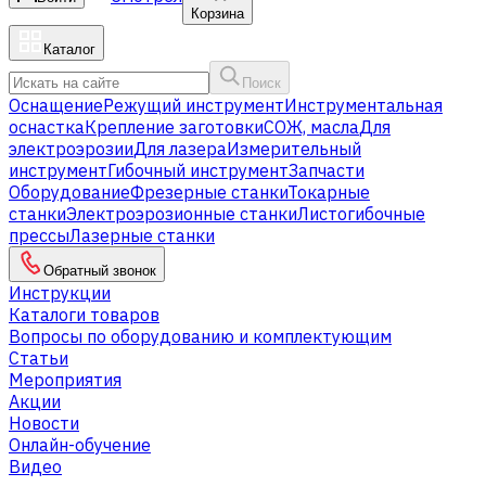
Корзина
Каталог
Поиск
Оснащение
Режущий инструмент
Инструментальная
оснастка
Крепление заготовки
СОЖ, масла
Для
электроэрозии
Для лазера
Измерительный
инструмент
Гибочный инструмент
Запчасти
Оборудование
Фрезерные станки
Токарные
станки
Электроэрозионные станки
Листогибочные
прессы
Лазерные станки
Обратный звонок
Инструкции
Каталоги товаров
Вопросы по оборудованию и комплектующим
Статьи
Мероприятия
Акции
Новости
Онлайн-обучение
Видео