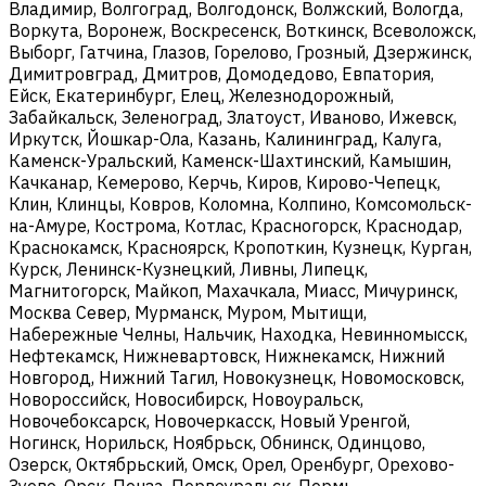
Владимир, Волгоград, Волгодонск, Волжский, Вологда,
Воркута, Воронеж, Воскресенск, Воткинск, Всеволожск,
Выборг, Гатчина, Глазов, Горелово, Грозный, Дзержинск,
Димитровград, Дмитров, Домодедово, Евпатория,
Ейск, Екатеринбург, Елец, Железнодорожный,
Забайкальск, Зеленоград, Златоуст, Иваново, Ижевск,
Иркутск, Йошкар-Ола, Казань, Калининград, Калуга,
Каменск-Уральский, Каменск-Шахтинский, Камышин,
Качканар, Кемерово, Керчь, Киров, Кирово-Чепецк,
Клин, Клинцы, Ковров, Коломна, Колпино, Комсомольск-
на-Амуре, Кострома, Котлас, Красногорск, Краснодар,
Краснокамск, Красноярск, Кропоткин, Кузнецк, Курган,
Курск, Ленинск-Кузнецкий, Ливны, Липецк,
Магнитогорск, Майкоп, Махачкала, Миасс, Мичуринск,
Москва Север, Мурманск, Муром, Мытищи,
Набережные Челны, Нальчик, Находка, Невинномысск,
Нефтекамск, Нижневартовск, Нижнекамск, Нижний
Новгород, Нижний Тагил, Новокузнецк, Новомосковск,
Новороссийск, Новосибирск, Новоуральск,
Новочебоксарск, Новочеркасск, Новый Уренгой,
Ногинск, Норильск, Ноябрьск, Обнинск, Одинцово,
Озерск, Октябрьский, Омск, Орел, Оренбург, Орехово-
Зуево, Орск, Пенза, Первоуральск, Пермь,