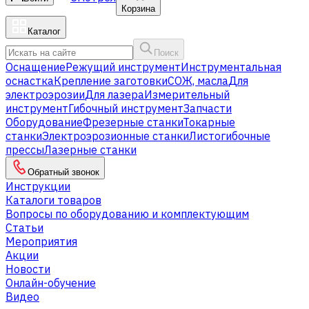
Корзина
Каталог
Поиск
Оснащение
Режущий инструмент
Инструментальная
оснастка
Крепление заготовки
СОЖ, масла
Для
электроэрозии
Для лазера
Измерительный
инструмент
Гибочный инструмент
Запчасти
Оборудование
Фрезерные станки
Токарные
станки
Электроэрозионные станки
Листогибочные
прессы
Лазерные станки
Обратный звонок
Инструкции
Каталоги товаров
Вопросы по оборудованию и комплектующим
Статьи
Мероприятия
Акции
Новости
Онлайн-обучение
Видео