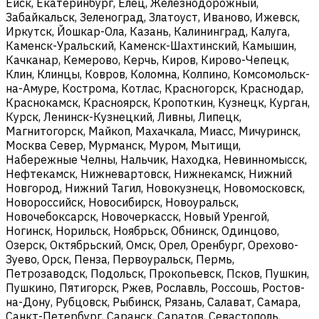
Ейск, Екатеринбург, Елец, Железнодорожный,
Забайкальск, Зеленоград, Златоуст, Иваново, Ижевск,
Иркутск, Йошкар-Ола, Казань, Калининград, Калуга,
Каменск-Уральский, Каменск-Шахтинский, Камышин,
Качканар, Кемерово, Керчь, Киров, Кирово-Чепецк,
Клин, Клинцы, Ковров, Коломна, Колпино, Комсомольск-
на-Амуре, Кострома, Котлас, Красногорск, Краснодар,
Краснокамск, Красноярск, Кропоткин, Кузнецк, Курган,
Курск, Ленинск-Кузнецкий, Ливны, Липецк,
Магнитогорск, Майкоп, Махачкала, Миасс, Мичуринск,
Москва Север, Мурманск, Муром, Мытищи,
Набережные Челны, Нальчик, Находка, Невинномысск,
Нефтекамск, Нижневартовск, Нижнекамск, Нижний
Новгород, Нижний Тагил, Новокузнецк, Новомосковск,
Новороссийск, Новосибирск, Новоуральск,
Новочебоксарск, Новочеркасск, Новый Уренгой,
Ногинск, Норильск, Ноябрьск, Обнинск, Одинцово,
Озерск, Октябрьский, Омск, Орел, Оренбург, Орехово-
Зуево, Орск, Пенза, Первоуральск, Пермь,
Петрозаводск, Подольск, Прокопьевск, Псков, Пушкин,
Пушкино, Пятигорск, Ржев, Рославль, Россошь, Ростов-
на-Дону, Рубцовск, Рыбинск, Рязань, Салават, Самара,
Санкт-Петербург, Саранск, Саратов, Севастополь,