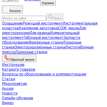
Корзина
Каталог
Поиск
Оснащение
Режущий инструмент
Инструментальная
оснастка
Крепление заготовки
СОЖ, масла
Для
электроэрозии
Для лазера
Измерительный
инструмент
Гибочный инструмент
Запчасти
Оборудование
Фрезерные станки
Токарные
станки
Электроэрозионные станки
Листогибочные
прессы
Лазерные станки
Обратный звонок
Инструкции
Каталоги товаров
Вопросы по оборудованию и комплектующим
Статьи
Мероприятия
Акции
Новости
Онлайн-обучение
Видео