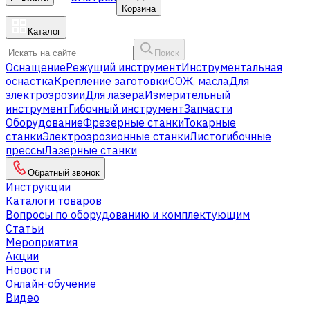
Корзина
Каталог
Поиск
Оснащение
Режущий инструмент
Инструментальная
оснастка
Крепление заготовки
СОЖ, масла
Для
электроэрозии
Для лазера
Измерительный
инструмент
Гибочный инструмент
Запчасти
Оборудование
Фрезерные станки
Токарные
станки
Электроэрозионные станки
Листогибочные
прессы
Лазерные станки
Обратный звонок
Инструкции
Каталоги товаров
Вопросы по оборудованию и комплектующим
Статьи
Мероприятия
Акции
Новости
Онлайн-обучение
Видео