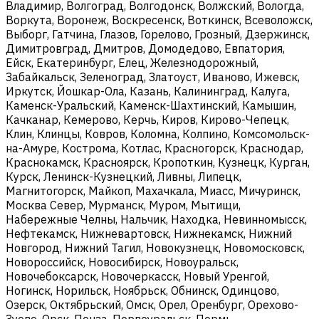
Владимир, Волгоград, Волгодонск, Волжский, Вологда,
Воркута, Воронеж, Воскресенск, Воткинск, Всеволожск,
Выборг, Гатчина, Глазов, Горелово, Грозный, Дзержинск,
Димитровград, Дмитров, Домодедово, Евпатория,
Ейск, Екатеринбург, Елец, Железнодорожный,
Забайкальск, Зеленоград, Златоуст, Иваново, Ижевск,
Иркутск, Йошкар-Ола, Казань, Калининград, Калуга,
Каменск-Уральский, Каменск-Шахтинский, Камышин,
Качканар, Кемерово, Керчь, Киров, Кирово-Чепецк,
Клин, Клинцы, Ковров, Коломна, Колпино, Комсомольск-
на-Амуре, Кострома, Котлас, Красногорск, Краснодар,
Краснокамск, Красноярск, Кропоткин, Кузнецк, Курган,
Курск, Ленинск-Кузнецкий, Ливны, Липецк,
Магнитогорск, Майкоп, Махачкала, Миасс, Мичуринск,
Москва Север, Мурманск, Муром, Мытищи,
Набережные Челны, Нальчик, Находка, Невинномысск,
Нефтекамск, Нижневартовск, Нижнекамск, Нижний
Новгород, Нижний Тагил, Новокузнецк, Новомосковск,
Новороссийск, Новосибирск, Новоуральск,
Новочебоксарск, Новочеркасск, Новый Уренгой,
Ногинск, Норильск, Ноябрьск, Обнинск, Одинцово,
Озерск, Октябрьский, Омск, Орел, Оренбург, Орехово-
Зуево, Орск, Пенза, Первоуральск, Пермь,