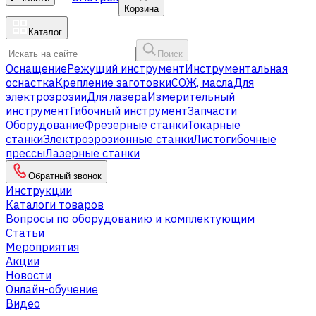
Корзина
Каталог
Поиск
Оснащение
Режущий инструмент
Инструментальная
оснастка
Крепление заготовки
СОЖ, масла
Для
электроэрозии
Для лазера
Измерительный
инструмент
Гибочный инструмент
Запчасти
Оборудование
Фрезерные станки
Токарные
станки
Электроэрозионные станки
Листогибочные
прессы
Лазерные станки
Обратный звонок
Инструкции
Каталоги товаров
Вопросы по оборудованию и комплектующим
Статьи
Мероприятия
Акции
Новости
Онлайн-обучение
Видео