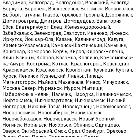
Владимир, Волгоград, Волгодонск, Волжский, Вологда,
Воркута, Воронеж, Воскресенск, Воткинск, Всеволожск,
Выборг, Гатчина, Глазов, Горелово, Грозный, Дзержинск,
Димитровград, Дмитров, Домодедово, Евпатория,
Ейск, Екатеринбург, Елец, Железнодорожный,
Забайкальск, Зеленоград, Златоуст, Иваново, Ижевск,
Иркутск, Йошкар-Ола, Казань, Калининград, Калуга,
Каменск-Уральский, Каменск-Шахтинский, Камышин,
Качканар, Кемерово, Керчь, Киров, Кирово-Чепецк,
Клин, Клинцы, Ковров, Коломна, Колпино, Комсомольск-
на-Амуре, Кострома, Котлас, Красногорск, Краснодар,
Краснокамск, Красноярск, Кропоткин, Кузнецк, Курган,
Курск, Ленинск-Кузнецкий, Ливны, Липецк,
Магнитогорск, Майкоп, Махачкала, Миасс, Мичуринск,
Москва Север, Мурманск, Муром, Мытищи,
Набережные Челны, Нальчик, Находка, Невинномысск,
Нефтекамск, Нижневартовск, Нижнекамск, Нижний
Новгород, Нижний Тагил, Новокузнецк, Новомосковск,
Новороссийск, Новосибирск, Новоуральск,
Новочебоксарск, Новочеркасск, Новый Уренгой,
Ногинск, Норильск, Ноябрьск, Обнинск, Одинцово,
Озерск, Октябрьский, Омск, Орел, Оренбург, Орехово-
Зуево, Орск, Пенза, Первоуральск, Пермь,