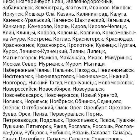
Ейск, Екатеринбург, Елец, Железнодорожный,
Забайкальск, Зеленоград, Златоуст, Иваново, Ижевск,
Иркутск, Йошкар-Ола, Казань, Калининград, Калуга,
Каменск-Уральский, Каменск-Шахтинский, Камышин,
Качканар, Кемерово, Керчь, Киров, Кирово-Чепецк,
Клин, Клинцы, Ковров, Коломна, Колпино, Комсомольск-
на-Амуре, Кострома, Котлас, Красногорск, Краснодар,
Краснокамск, Красноярск, Кропоткин, Кузнецк, Курган,
Курск, Ленинск-Кузнецкий, Ливны, Липецк,
Магнитогорск, Майкоп, Махачкала, Миасс, Мичуринск,
Москва Север, Мурманск, Муром, Мытищи,
Набережные Челны, Нальчик, Находка, Невинномысск,
Нефтекамск, Нижневартовск, Нижнекамск, Нижний
Новгород, Нижний Тагил, Новокузнецк, Новомосковск,
Новороссийск, Новосибирск, Новоуральск,
Новочебоксарск, Новочеркасск, Новый Уренгой,
Ногинск, Норильск, Ноябрьск, Обнинск, Одинцово,
Озерск, Октябрьский, Омск, Орел, Оренбург, Орехово-
Зуево, Орск, Пенза, Первоуральск, Пермь,
Петрозаводск, Подольск, Прокопьевск, Псков, Пушкин,
Пушкино, Пятигорск, Ржев, Рославль, Россошь, Ростов-
на-Дону, Рубцовск, Рыбинск, Рязань, Салават, Самара,
Санкт-Петербург, Саранск, Саратов, Севастополь,