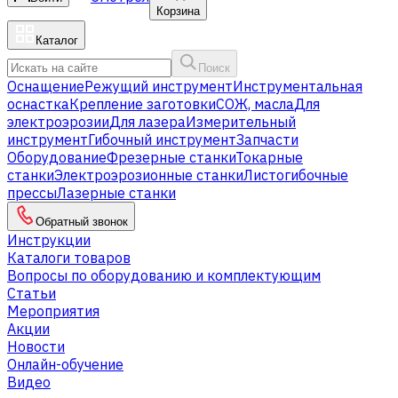
Корзина
Каталог
Поиск
Оснащение
Режущий инструмент
Инструментальная
оснастка
Крепление заготовки
СОЖ, масла
Для
электроэрозии
Для лазера
Измерительный
инструмент
Гибочный инструмент
Запчасти
Оборудование
Фрезерные станки
Токарные
станки
Электроэрозионные станки
Листогибочные
прессы
Лазерные станки
Обратный звонок
Инструкции
Каталоги товаров
Вопросы по оборудованию и комплектующим
Статьи
Мероприятия
Акции
Новости
Онлайн-обучение
Видео