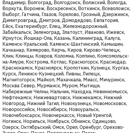
Владимир, Волгоград, Волгодонск, Волжский, Вологда,
Воркута, Воронеж, Воскресенск, Воткинск, Всеволожск,
Выборг, Гатчина, Глазов, Горелово, Грозный, Дзержинск,
Димитровград, Дмитров, Домодедово, Евпатория,
Ейск, Екатеринбург, Елец, Железнодорожный,
Забайкальск, Зеленоград, Златоуст, Иваново, Ижевск,
Иркутск, Йошкар-Ола, Казань, Калининград, Калуга,
Каменск-Уральский, Каменск-Шахтинский, Камышин,
Качканар, Кемерово, Керчь, Киров, Кирово-Чепецк,
Клин, Клинцы, Ковров, Коломна, Колпино, Комсомольск-
на-Амуре, Кострома, Котлас, Красногорск, Краснодар,
Краснокамск, Красноярск, Кропоткин, Кузнецк, Курган,
Курск, Ленинск-Кузнецкий, Ливны, Липецк,
Магнитогорск, Майкоп, Махачкала, Миасс, Мичуринск,
Москва Север, Мурманск, Муром, Мытищи,
Набережные Челны, Нальчик, Находка, Невинномысск,
Нефтекамск, Нижневартовск, Нижнекамск, Нижний
Новгород, Нижний Тагил, Новокузнецк, Новомосковск,
Новороссийск, Новосибирск, Новоуральск,
Новочебоксарск, Новочеркасск, Новый Уренгой,
Ногинск, Норильск, Ноябрьск, Обнинск, Одинцово,
Озерск, Октябрьский, Омск, Орел, Оренбург, Орехово-
Зуево, Орск, Пенза, Первоуральск, Пермь,