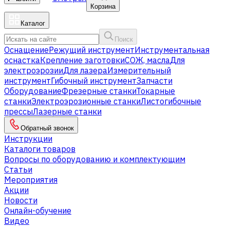
Корзина
Каталог
Поиск
Оснащение
Режущий инструмент
Инструментальная
оснастка
Крепление заготовки
СОЖ, масла
Для
электроэрозии
Для лазера
Измерительный
инструмент
Гибочный инструмент
Запчасти
Оборудование
Фрезерные станки
Токарные
станки
Электроэрозионные станки
Листогибочные
прессы
Лазерные станки
Обратный звонок
Инструкции
Каталоги товаров
Вопросы по оборудованию и комплектующим
Статьи
Мероприятия
Акции
Новости
Онлайн-обучение
Видео