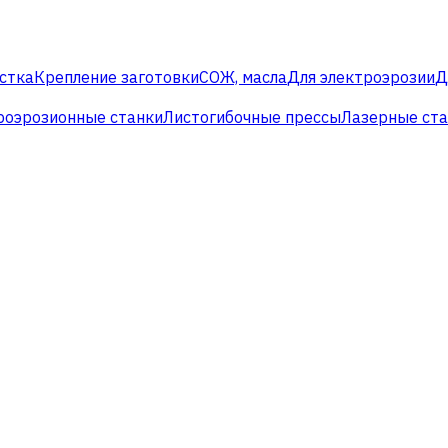
стка
Крепление заготовки
СОЖ, масла
Для электроэрозии
Д
роэрозионные станки
Листогибочные прессы
Лазерные ст