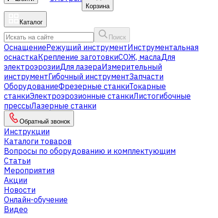
Корзина
Каталог
Поиск
Оснащение
Режущий инструмент
Инструментальная
оснастка
Крепление заготовки
СОЖ, масла
Для
электроэрозии
Для лазера
Измерительный
инструмент
Гибочный инструмент
Запчасти
Оборудование
Фрезерные станки
Токарные
станки
Электроэрозионные станки
Листогибочные
прессы
Лазерные станки
Обратный звонок
Инструкции
Каталоги товаров
Вопросы по оборудованию и комплектующим
Статьи
Мероприятия
Акции
Новости
Онлайн-обучение
Видео