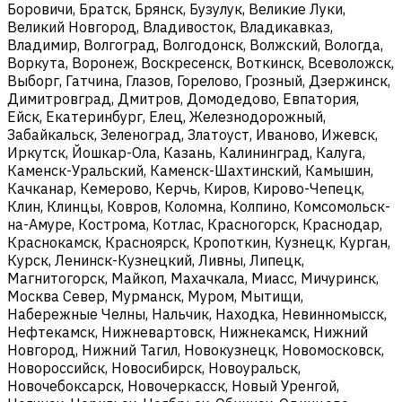
Боровичи, Братск, Брянск, Бузулук, Великие Луки,
Великий Новгород, Владивосток, Владикавказ,
Владимир, Волгоград, Волгодонск, Волжский, Вологда,
Воркута, Воронеж, Воскресенск, Воткинск, Всеволожск,
Выборг, Гатчина, Глазов, Горелово, Грозный, Дзержинск,
Димитровград, Дмитров, Домодедово, Евпатория,
Ейск, Екатеринбург, Елец, Железнодорожный,
Забайкальск, Зеленоград, Златоуст, Иваново, Ижевск,
Иркутск, Йошкар-Ола, Казань, Калининград, Калуга,
Каменск-Уральский, Каменск-Шахтинский, Камышин,
Качканар, Кемерово, Керчь, Киров, Кирово-Чепецк,
Клин, Клинцы, Ковров, Коломна, Колпино, Комсомольск-
на-Амуре, Кострома, Котлас, Красногорск, Краснодар,
Краснокамск, Красноярск, Кропоткин, Кузнецк, Курган,
Курск, Ленинск-Кузнецкий, Ливны, Липецк,
Магнитогорск, Майкоп, Махачкала, Миасс, Мичуринск,
Москва Север, Мурманск, Муром, Мытищи,
Набережные Челны, Нальчик, Находка, Невинномысск,
Нефтекамск, Нижневартовск, Нижнекамск, Нижний
Новгород, Нижний Тагил, Новокузнецк, Новомосковск,
Новороссийск, Новосибирск, Новоуральск,
Новочебоксарск, Новочеркасск, Новый Уренгой,