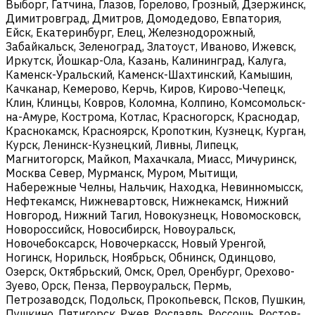
Выборг, Гатчина, Глазов, Горелово, Грозный, Дзержинск,
Димитровград, Дмитров, Домодедово, Евпатория,
Ейск, Екатеринбург, Елец, Железнодорожный,
Забайкальск, Зеленоград, Златоуст, Иваново, Ижевск,
Иркутск, Йошкар-Ола, Казань, Калининград, Калуга,
Каменск-Уральский, Каменск-Шахтинский, Камышин,
Качканар, Кемерово, Керчь, Киров, Кирово-Чепецк,
Клин, Клинцы, Ковров, Коломна, Колпино, Комсомольск-
на-Амуре, Кострома, Котлас, Красногорск, Краснодар,
Краснокамск, Красноярск, Кропоткин, Кузнецк, Курган,
Курск, Ленинск-Кузнецкий, Ливны, Липецк,
Магнитогорск, Майкоп, Махачкала, Миасс, Мичуринск,
Москва Север, Мурманск, Муром, Мытищи,
Набережные Челны, Нальчик, Находка, Невинномысск,
Нефтекамск, Нижневартовск, Нижнекамск, Нижний
Новгород, Нижний Тагил, Новокузнецк, Новомосковск,
Новороссийск, Новосибирск, Новоуральск,
Новочебоксарск, Новочеркасск, Новый Уренгой,
Ногинск, Норильск, Ноябрьск, Обнинск, Одинцово,
Озерск, Октябрьский, Омск, Орел, Оренбург, Орехово-
Зуево, Орск, Пенза, Первоуральск, Пермь,
Петрозаводск, Подольск, Прокопьевск, Псков, Пушкин,
Пушкино, Пятигорск, Ржев, Рославль, Россошь, Ростов-