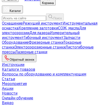
Корзина
Каталог
Поиск
Оснащение
Режущий инструмент
Инструментальная
оснастка
Крепление заготовки
СОЖ, масла
Для
электроэрозии
Для лазера
Измерительный
инструмент
Гибочный инструмент
Запчасти
Оборудование
Фрезерные станки
Токарные
станки
Электроэрозионные станки
Листогибочные
прессы
Лазерные станки
Обратный звонок
Инструкции
Каталоги товаров
Вопросы по оборудованию и комплектующим
Статьи
Мероприятия
Акции
Новости
Онлайн-обучение
Видео