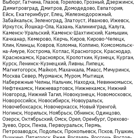
Выборг, Гатчина, Глазов, Горелово, Грозный, Дзержинск,
Димитровград, Дмитров, Домодедово, Евпатория,
Ейск, Екатеринбург, Елец, Железнодорожный,
Забайкальск, Зеленоград, Златоуст, Иваново, Ижевск,
Иркутск, Йошкар-Ола, Казань, Калининград, Калуга,
Каменск-Уральский, Каменск-Шахтинский, Камышин,
Качканар, Кемерово, Керчь, Киров, Кирово-Чепецк,
Клин, Клинцы, Ковров, Коломна, Колпино, Комсомольск-
на-Амуре, Кострома, Котлас, Красногорск, Краснодар,
Краснокамск, Красноярск, Кропоткин, Кузнецк, Курган,
Курск, Ленинск-Кузнецкий, Ливны, Липецк,
Магнитогорск, Майкоп, Махачкала, Миасс, Мичуринск,
Москва Север, Мурманск, Муром, Мытищи,
Набережные Челны, Нальчик, Находка, Невинномысск,
Нефтекамск, Нижневартовск, Нижнекамск, Нижний
Новгород, Нижний Тагил, Новокузнецк, Новомосковск,
Новороссийск, Новосибирск, Новоуральск,
Новочебоксарск, Новочеркасск, Новый Уренгой,
Ногинск, Норильск, Ноябрьск, Обнинск, Одинцово,
Озерск, Октябрьский, Омск, Орел, Оренбург, Орехово-
Зуево, Орск, Пенза, Первоуральск, Пермь,
Петрозаводск, Подольск, Прокопьевск, Псков, Пушкин,
Пушкино, Пятигорск, Ржев, Рославль, Россошь, Ростов-