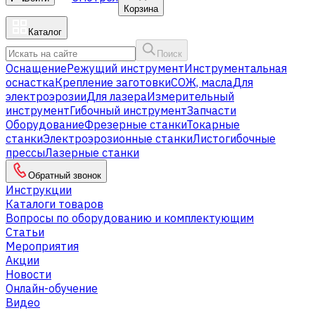
Корзина
Каталог
Поиск
Оснащение
Режущий инструмент
Инструментальная
оснастка
Крепление заготовки
СОЖ, масла
Для
электроэрозии
Для лазера
Измерительный
инструмент
Гибочный инструмент
Запчасти
Оборудование
Фрезерные станки
Токарные
станки
Электроэрозионные станки
Листогибочные
прессы
Лазерные станки
Обратный звонок
Инструкции
Каталоги товаров
Вопросы по оборудованию и комплектующим
Статьи
Мероприятия
Акции
Новости
Онлайн-обучение
Видео