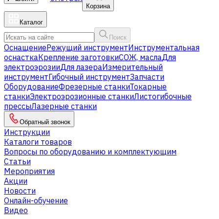
Корзина
Каталог
Поиск
Оснащение
Режущий инструмент
Инструментальная
оснастка
Крепление заготовки
СОЖ, масла
Для
электроэрозии
Для лазера
Измерительный
инструмент
Гибочный инструмент
Запчасти
Оборудование
Фрезерные станки
Токарные
станки
Электроэрозионные станки
Листогибочные
прессы
Лазерные станки
Обратный звонок
Инструкции
Каталоги товаров
Вопросы по оборудованию и комплектующим
Статьи
Мероприятия
Акции
Новости
Онлайн-обучение
Видео