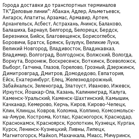
Города доставки до транспортных терминалов
ТК"Деловые линии": Абакан, Адлер, Альметьевск,
Ангарск, Апатиты, Арзамас, Армавир, Артем,
Архангельск, Асбест, Астрахань, Ачинск, Балаково,
Балашиха, Барнаул, Белгород, Белорецк, Бердск,
Березники, Бийск, Благовещенск, Борисоглебск,
Боровичи, Братск, Брянск, Бузулук, Великие Луки,
Великий Новгород, Владивосток, Владикавказ,
Владимир, Волгоград, Волгодонск, Волжский, Вологда,
Воркута, Воронеж, Воскресенск, Воткинск, Всеволожск,
Выборг, Гатчина, Глазов, Горелово, Грозный, Дзержинск,
Димитровград, Дмитров, Домодедово, Евпатория,
Ейск, Екатеринбург, Елец, Железнодорожный,
Забайкальск, Зеленоград, Златоуст, Иваново, Ижевск,
Иркутск, Йошкар-Ола, Казань, Калининград, Калуга,
Каменск-Уральский, Каменск-Шахтинский, Камышин,
Качканар, Кемерово, Керчь, Киров, Кирово-Чепецк,
Клин, Клинцы, Ковров, Коломна, Колпино, Комсомольск-
на-Амуре, Кострома, Котлас, Красногорск, Краснодар,
Краснокамск, Красноярск, Кропоткин, Кузнецк, Курган,
Курск, Ленинск-Кузнецкий, Ливны, Липецк,
Магнитогорск, Майкоп, Махачкала, Миасс, Мичуринск,