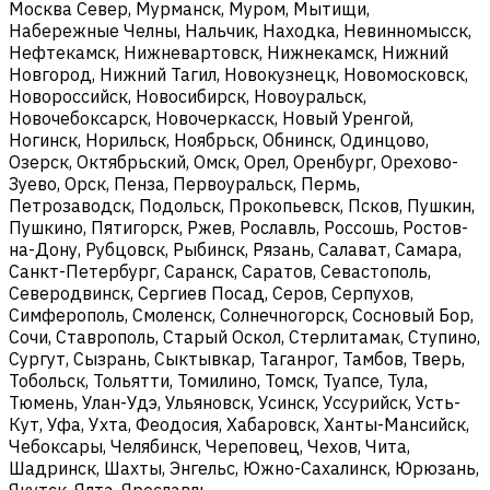
Москва Север, Мурманск, Муром, Мытищи,
Набережные Челны, Нальчик, Находка, Невинномысск,
Нефтекамск, Нижневартовск, Нижнекамск, Нижний
Новгород, Нижний Тагил, Новокузнецк, Новомосковск,
Новороссийск, Новосибирск, Новоуральск,
Новочебоксарск, Новочеркасск, Новый Уренгой,
Ногинск, Норильск, Ноябрьск, Обнинск, Одинцово,
Озерск, Октябрьский, Омск, Орел, Оренбург, Орехово-
Зуево, Орск, Пенза, Первоуральск, Пермь,
Петрозаводск, Подольск, Прокопьевск, Псков, Пушкин,
Пушкино, Пятигорск, Ржев, Рославль, Россошь, Ростов-
на-Дону, Рубцовск, Рыбинск, Рязань, Салават, Самара,
Санкт-Петербург, Саранск, Саратов, Севастополь,
Северодвинск, Сергиев Посад, Серов, Серпухов,
Симферополь, Смоленск, Солнечногорск, Сосновый Бор,
Сочи, Ставрополь, Старый Оскол, Стерлитамак, Ступино,
Сургут, Сызрань, Сыктывкар, Таганрог, Тамбов, Тверь,
Тобольск, Тольятти, Томилино, Томск, Туапсе, Тула,
Тюмень, Улан-Удэ, Ульяновск, Усинск, Уссурийск, Усть-
Кут, Уфа, Ухта, Феодосия, Хабаровск, Ханты-Мансийск,
Чебоксары, Челябинск, Череповец, Чехов, Чита,
Шадринск, Шахты, Энгельс, Южно-Сахалинск, Юрюзань,
Якутск, Ялта, Ярославль.