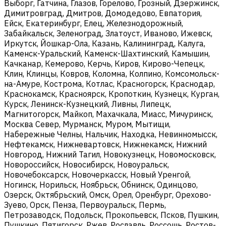
Выборг, Гатчина, Глазов, Горелово, Грозный, Дзержинск,
Димитровград, Дмитров, Домодедово, Евпатория,
Ейск, Екатеринбург, Елец, Железнодорожный,
Забайкальск, Зеленоград, Златоуст, Иваново, Ижевск,
Иркутск, Йошкар-Ола, Казань, Калининград, Калуга,
Каменск-Уральский, Каменск-Шахтинский, Камышин,
Качканар, Кемерово, Керчь, Киров, Кирово-Чепецк,
Клин, Клинцы, Ковров, Коломна, Колпино, Комсомольск-
на-Амуре, Кострома, Котлас, Красногорск, Краснодар,
Краснокамск, Красноярск, Кропоткин, Кузнецк, Курган,
Курск, Ленинск-Кузнецкий, Ливны, Липецк,
Магнитогорск, Майкоп, Махачкала, Миасс, Мичуринск,
Москва Север, Мурманск, Муром, Мытищи,
Набережные Челны, Нальчик, Находка, Невинномысск,
Нефтекамск, Нижневартовск, Нижнекамск, Нижний
Новгород, Нижний Тагил, Новокузнецк, Новомосковск,
Новороссийск, Новосибирск, Новоуральск,
Новочебоксарск, Новочеркасск, Новый Уренгой,
Ногинск, Норильск, Ноябрьск, Обнинск, Одинцово,
Озерск, Октябрьский, Омск, Орел, Оренбург, Орехово-
Зуево, Орск, Пенза, Первоуральск, Пермь,
Петрозаводск, Подольск, Прокопьевск, Псков, Пушкин,
Пушкино, Пятигорск, Ржев, Рославль, Россошь, Ростов-