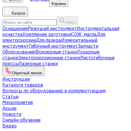
Корзина
Каталог
Поиск
Оснащение
Режущий инструмент
Инструментальная
оснастка
Крепление заготовки
СОЖ, масла
Для
электроэрозии
Для лазера
Измерительный
инструмент
Гибочный инструмент
Запчасти
Оборудование
Фрезерные станки
Токарные
станки
Электроэрозионные станки
Листогибочные
прессы
Лазерные станки
Обратный звонок
Инструкции
Каталоги товаров
Вопросы по оборудованию и комплектующим
Статьи
Мероприятия
Акции
Новости
Онлайн-обучение
Видео