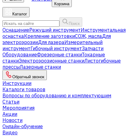
Корзина
Каталог
Поиск
Оснащение
Режущий инструмент
Инструментальная
оснастка
Крепление заготовки
СОЖ, масла
Для
электроэрозии
Для лазера
Измерительный
инструмент
Гибочный инструмент
Запчасти
Оборудование
Фрезерные станки
Токарные
станки
Электроэрозионные станки
Листогибочные
прессы
Лазерные станки
Обратный звонок
Инструкции
Каталоги товаров
Вопросы по оборудованию и комплектующим
Статьи
Мероприятия
Акции
Новости
Онлайн-обучение
Видео