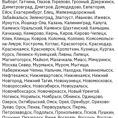
Выборг, Гатчина, Глазов, Горелово, Грозный, Дзержинск,
Димитровград, Дмитров, Домодедово, Евпатория,
Ейск, Екатеринбург, Елец, Железнодорожный,
Забайкальск, Зеленоград, Златоуст, Иваново, Ижевск,
Иркутск, Йошкар-Ола, Казань, Калининград, Калуга,
Каменск-Уральский, Каменск-Шахтинский, Камышин,
Качканар, Кемерово, Керчь, Киров, Кирово-Чепецк,
Клин, Клинцы, Ковров, Коломна, Колпино, Комсомольск-
на-Амуре, Кострома, Котлас, Красногорск, Краснодар,
Краснокамск, Красноярск, Кропоткин, Кузнецк, Курган,
Курск, Ленинск-Кузнецкий, Ливны, Липецк,
Магнитогорск, Майкоп, Махачкала, Миасс, Мичуринск,
Москва Север, Мурманск, Муром, Мытищи,
Набережные Челны, Нальчик, Находка, Невинномысск,
Нефтекамск, Нижневартовск, Нижнекамск, Нижний
Новгород, Нижний Тагил, Новокузнецк, Новомосковск,
Новороссийск, Новосибирск, Новоуральск,
Новочебоксарск, Новочеркасск, Новый Уренгой,
Ногинск, Норильск, Ноябрьск, Обнинск, Одинцово,
Озерск, Октябрьский, Омск, Орел, Оренбург, Орехово-
Зуево, Орск, Пенза, Первоуральск, Пермь,
Петрозаводск, Подольск, Прокопьевск, Псков, Пушкин,
Пушкино, Пятигорск, Ржев, Рославль, Россошь, Ростов-